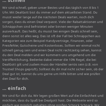
… schnell
Wir sind schnell, geben unser Bestes und das täglich von 8 bis 1
Uhr. Mit DealGott bist du immer auf dem aktuellsten Stand. Du
musst weder lange auf die nächsten Deals warten, noch dich
sorgen, dass du einen Deal verpasst. Viele der Rabattaktionen und
Schnäppchen sind befristetet oder binnen weniger Minuten
ausverkauft. Das heißt, du musst bei einigen Deals schnell sein,
denn sonst ist alles weg. Das ist oft der Fall bei Schnäppchen aus
Kategorien wie zum Beispiel Handyverträge, Finanzen, oder
Preisfehler, Gutscheine und Kostenloses. Sollten wir einmal nicht
schnell genug sein und einen Deal nicht rechtzeitig sehen, kannst
du den Deal melden und wir kümmern uns umgehend um die
Veröffentlichung. Bedenke dabei immer die 10% Regel, die bei
DealGott gilt und zudem muss der Händler seriös sein (z.B. von
Trusted Shops geprüft). Solltest du dir mal nicht sicher sein, ob der
Deal gut ist, kannst du uns gerne um Hilfe bitten und wie prüfen
den Deal für dich.
… einfach
Wir sind für dich da. Wir legen großen Wert auf die Einfachheit und
möchten, dass du Spaß bei Dealgott hast. Die Webseite wird so
einfach wie möglich gehalten ohne großen Schnick Schnack. Wir