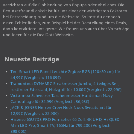
verzichten auf die Einblendung von Popups oder Ähnliches. Die
Benutzerfreundlichkeit ist für uns einer der wichtigsten Faktoren
bei Entscheidung rund um die Webseite. Solltest du dennoch
einen Fehler finden, zum Beispiel bei der Darstellung eines Deals,
dann kontaktiere uns gerne. Wir freuen uns auch über Vorschläge
und Ideen für die DealGott Webseite.
Neueste Beiträge
Tint Smart LED Panel Leuchte Zigbee RGB (120×30 cm) für
44,99€ (Vergleich: 116,09€)
Tramontina DYNAMIC Steakmesser Jumbo, 4-teiliges Set,
rostfreier Edelstahl, Holzgriff für 10,00€ (Vergleich: 22,99€)
Victorinox Schweizer Taschenmesser Huntsman Navy
Camouflage für 32,99€ (Vergleich: 36,98€)
JACK & JONES Herren Crew Neck Noos Sweatshirt für
12,99€ (Vergleich: 22,98€)
Hisense 65U7DS PRO Fernseher 65 Zoll, 4K UHD, Hi-QLED
Mini LED Pro, Smart TV, 165Hz für 799,20€ (Vergleich:
898,00€)