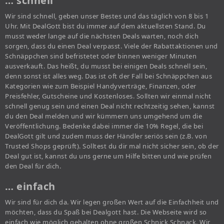
… schnell
Wir sind schnell, geben unser Bestes und das täglich von 8 bis 1
Uhr. Mit DealGott bist du immer auf dem aktuellsten Stand. Du
musst weder lange auf die nächsten Deals warten, noch dich
sorgen, dass du einen Deal verpasst. Viele der Rabattaktionen und
Schnäppchen sind befristetet oder binnen weniger Minuten
ausverkauft. Das heißt, du musst bei einigen Deals schnell sein,
denn sonst ist alles weg. Das ist oft der Fall bei Schnäppchen aus
Kategorien wie zum Beispiel Handyverträge, Finanzen, oder
Preisfehler, Gutscheine und Kostenloses. Sollten wir einmal nicht
schnell genug sein und einen Deal nicht rechtzeitig sehen, kannst
du den Deal melden und wir kümmern uns umgehend um die
Veröffentlichung. Bedenke dabei immer die 10% Regel, die bei
DealGott gilt und zudem muss der Händler seriös sein (z.B. von
Trusted Shops geprüft). Solltest du dir mal nicht sicher sein, ob der
Deal gut ist, kannst du uns gerne um Hilfe bitten und wie prüfen
den Deal für dich.
… einfach
Wir sind für dich da. Wir legen großen Wert auf die Einfachheit und
möchten, dass du Spaß bei Dealgott hast. Die Webseite wird so
einfach wie möglich gehalten ohne großen Schnick Schnack. Wir