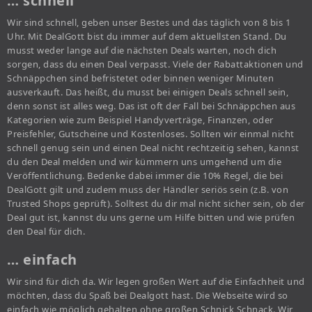
… schnell
Wir sind schnell, geben unser Bestes und das täglich von 8 bis 1
Uhr. Mit DealGott bist du immer auf dem aktuellsten Stand. Du
musst weder lange auf die nächsten Deals warten, noch dich
sorgen, dass du einen Deal verpasst. Viele der Rabattaktionen und
Schnäppchen sind befristetet oder binnen weniger Minuten
ausverkauft. Das heißt, du musst bei einigen Deals schnell sein,
denn sonst ist alles weg. Das ist oft der Fall bei Schnäppchen aus
Kategorien wie zum Beispiel Handyverträge, Finanzen, oder
Preisfehler, Gutscheine und Kostenloses. Sollten wir einmal nicht
schnell genug sein und einen Deal nicht rechtzeitig sehen, kannst
du den Deal melden und wir kümmern uns umgehend um die
Veröffentlichung. Bedenke dabei immer die 10% Regel, die bei
DealGott gilt und zudem muss der Händler seriös sein (z.B. von
Trusted Shops geprüft). Solltest du dir mal nicht sicher sein, ob der
Deal gut ist, kannst du uns gerne um Hilfe bitten und wie prüfen
den Deal für dich.
… einfach
Wir sind für dich da. Wir legen großen Wert auf die Einfachheit und
möchten, dass du Spaß bei Dealgott hast. Die Webseite wird so
einfach wie möglich gehalten ohne großen Schnick Schnack. Wir