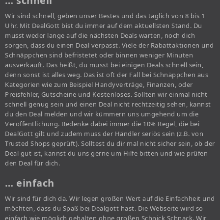
… schnell
Wir sind schnell, geben unser Bestes und das täglich von 8 bis 1
Uhr. Mit DealGott bist du immer auf dem aktuellsten Stand. Du
musst weder lange auf die nächsten Deals warten, noch dich
sorgen, dass du einen Deal verpasst. Viele der Rabattaktionen und
Schnäppchen sind befristetet oder binnen weniger Minuten
ausverkauft. Das heißt, du musst bei einigen Deals schnell sein,
denn sonst ist alles weg. Das ist oft der Fall bei Schnäppchen aus
Kategorien wie zum Beispiel Handyverträge, Finanzen, oder
Preisfehler, Gutscheine und Kostenloses. Sollten wir einmal nicht
schnell genug sein und einen Deal nicht rechtzeitig sehen, kannst
du den Deal melden und wir kümmern uns umgehend um die
Veröffentlichung. Bedenke dabei immer die 10% Regel, die bei
DealGott gilt und zudem muss der Händler seriös sein (z.B. von
Trusted Shops geprüft). Solltest du dir mal nicht sicher sein, ob der
Deal gut ist, kannst du uns gerne um Hilfe bitten und wie prüfen
den Deal für dich.
… einfach
Wir sind für dich da. Wir legen großen Wert auf die Einfachheit und
möchten, dass du Spaß bei Dealgott hast. Die Webseite wird so
einfach wie möglich gehalten ohne großen Schnick Schnack. Wir