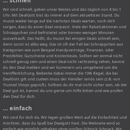
… schnell
Wir sind schnell, geben unser Bestes und das täglich von 8 bis 1
Uhr. Mit DealGott bist du immer auf dem aktuellsten Stand. Du
musst weder lange auf die nächsten Deals warten, noch dich
sorgen, dass du einen Deal verpasst. Viele der Rabattaktionen und
Schnäppchen sind befristetet oder binnen weniger Minuten
ausverkauft. Das heißt, du musst bei einigen Deals schnell sein,
denn sonst ist alles weg. Das ist oft der Fall bei Schnäppchen aus
Kategorien wie zum Beispiel Handyverträge, Finanzen, oder
Preisfehler, Gutscheine und Kostenloses. Sollten wir einmal nicht
schnell genug sein und einen Deal nicht rechtzeitig sehen, kannst
du den Deal melden und wir kümmern uns umgehend um die
Veröffentlichung. Bedenke dabei immer die 10% Regel, die bei
DealGott gilt und zudem muss der Händler seriös sein (z.B. von
Trusted Shops geprüft). Solltest du dir mal nicht sicher sein, ob der
Deal gut ist, kannst du uns gerne um Hilfe bitten und wie prüfen
den Deal für dich.
… einfach
Wir sind für dich da. Wir legen großen Wert auf die Einfachheit und
möchten, dass du Spaß bei Dealgott hast. Die Webseite wird so
einfach wie möglich gehalten ohne großen Schnick Schnack. Wir