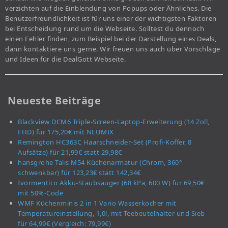
verzichten auf die Einblendung von Popups oder Ähnliches. Die
Benutzerfreundlichkeit ist für uns einer der wichtigsten Faktoren
bei Entscheidung rund um die Webseite. Solltest du dennoch
einen Fehler finden, zum Beispiel bei der Darstellung eines Deals,
dann kontaktiere uns gerne. Wir freuen uns auch über Vorschläge
und Ideen für die DealGott Webseite.
Neueste Beiträge
Blackview DCM6 Triple-Screen-Laptop-Erweiterung (14 Zoll,
FHD) für 175,20€ mit NEUMIX
Remington HC363C Haarschneider-Set (Profi-Koffer, 8
Aufsätze) für 21,99€ statt 29,98€
hansgrohe Talis M54 Küchenarmatur (Chrom, 360°
schwenkbar) für 123,23€ statt 142,34€
Ivormentico Akku-Staubsauger (68 kPa, 600 W) für 69,50€
mit 50%-Code
WMF Küchenminis 2 in 1 Vario Wasserkocher mit
Temperatureinstellung, 1,0l, mit Teebeutelhalter und Sieb
für 64,99€ (Vergleich: 79,99€)