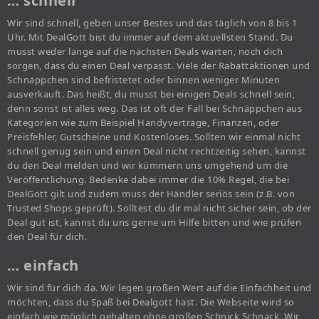
… schnell
Wir sind schnell, geben unser Bestes und das täglich von 8 bis 1
Uhr. Mit DealGott bist du immer auf dem aktuellsten Stand. Du
musst weder lange auf die nächsten Deals warten, noch dich
sorgen, dass du einen Deal verpasst. Viele der Rabattaktionen und
Schnäppchen sind befristetet oder binnen weniger Minuten
ausverkauft. Das heißt, du musst bei einigen Deals schnell sein,
denn sonst ist alles weg. Das ist oft der Fall bei Schnäppchen aus
Kategorien wie zum Beispiel Handyverträge, Finanzen, oder
Preisfehler, Gutscheine und Kostenloses. Sollten wir einmal nicht
schnell genug sein und einen Deal nicht rechtzeitig sehen, kannst
du den Deal melden und wir kümmern uns umgehend um die
Veröffentlichung. Bedenke dabei immer die 10% Regel, die bei
DealGott gilt und zudem muss der Händler seriös sein (z.B. von
Trusted Shops geprüft). Solltest du dir mal nicht sicher sein, ob der
Deal gut ist, kannst du uns gerne um Hilfe bitten und wie prüfen
den Deal für dich.
… einfach
Wir sind für dich da. Wir legen großen Wert auf die Einfachheit und
möchten, dass du Spaß bei Dealgott hast. Die Webseite wird so
einfach wie möglich gehalten ohne großen Schnick Schnack. Wir