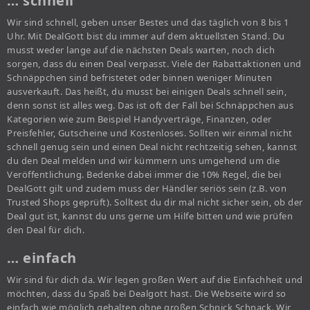
… schnell
Wir sind schnell, geben unser Bestes und das täglich von 8 bis 1
Uhr. Mit DealGott bist du immer auf dem aktuellsten Stand. Du
musst weder lange auf die nächsten Deals warten, noch dich
sorgen, dass du einen Deal verpasst. Viele der Rabattaktionen und
Schnäppchen sind befristetet oder binnen weniger Minuten
ausverkauft. Das heißt, du musst bei einigen Deals schnell sein,
denn sonst ist alles weg. Das ist oft der Fall bei Schnäppchen aus
Kategorien wie zum Beispiel Handyverträge, Finanzen, oder
Preisfehler, Gutscheine und Kostenloses. Sollten wir einmal nicht
schnell genug sein und einen Deal nicht rechtzeitig sehen, kannst
du den Deal melden und wir kümmern uns umgehend um die
Veröffentlichung. Bedenke dabei immer die 10% Regel, die bei
DealGott gilt und zudem muss der Händler seriös sein (z.B. von
Trusted Shops geprüft). Solltest du dir mal nicht sicher sein, ob der
Deal gut ist, kannst du uns gerne um Hilfe bitten und wie prüfen
den Deal für dich.
… einfach
Wir sind für dich da. Wir legen großen Wert auf die Einfachheit und
möchten, dass du Spaß bei Dealgott hast. Die Webseite wird so
einfach wie möglich gehalten ohne großen Schnick Schnack. Wir