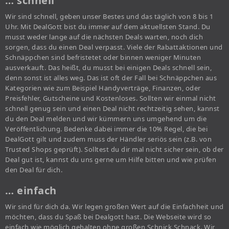
… schnell
Wir sind schnell, geben unser Bestes und das täglich von 8 bis 1
Uhr. Mit DealGott bist du immer auf dem aktuellsten Stand. Du
musst weder lange auf die nächsten Deals warten, noch dich
sorgen, dass du einen Deal verpasst. Viele der Rabattaktionen und
Schnäppchen sind befristetet oder binnen weniger Minuten
ausverkauft. Das heißt, du musst bei einigen Deals schnell sein,
denn sonst ist alles weg. Das ist oft der Fall bei Schnäppchen aus
Kategorien wie zum Beispiel Handyverträge, Finanzen, oder
Preisfehler, Gutscheine und Kostenloses. Sollten wir einmal nicht
schnell genug sein und einen Deal nicht rechtzeitig sehen, kannst
du den Deal melden und wir kümmern uns umgehend um die
Veröffentlichung. Bedenke dabei immer die 10% Regel, die bei
DealGott gilt und zudem muss der Händler seriös sein (z.B. von
Trusted Shops geprüft). Solltest du dir mal nicht sicher sein, ob der
Deal gut ist, kannst du uns gerne um Hilfe bitten und wie prüfen
den Deal für dich.
… einfach
Wir sind für dich da. Wir legen großen Wert auf die Einfachheit und
möchten, dass du Spaß bei Dealgott hast. Die Webseite wird so
einfach wie möglich gehalten ohne großen Schnick Schnack. Wir