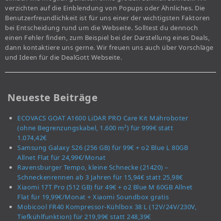
verzichten auf die Einblendung von Popups oder Ähnliches. Die
Benutzerfreundlichkeit ist für uns einer der wichtigsten Faktoren
bei Entscheidung rund um die Webseite. Solltest du dennoch
einen Fehler finden, zum Beispiel bei der Darstellung eines Deals,
dann kontaktiere uns gerne. Wir freuen uns auch über Vorschläge
und Ideen für die DealGott Webseite.
Neueste Beiträge
ECOVACS GOAT A1600 LiDAR PRO Care Kit Mähroboter
(ohne Begrenzungskabel, 1.600 m²) für 999€ statt
1.074,42€
Samsung Galaxy S26 (256 GB) für 99€ + o2 Blue L 80GB
Allnet Flat für 24,99€/Monat
Ravensburger Tempo, kleine Schnecke (21420) –
Schneckenrennen ab 3 Jahren für 15,94€ statt 25,98€
Xiaomi 17T Pro (512 GB) für 49€ + o2 Blue M 60GB Allnet
Flat für 19,99€/Monat + Xiaomi Soundbox gratis
Mobicool FR40 Kompressor-Kühlbox 38 L (12V/24V/230V,
Tiefkühlfunktion) für 219,99€ statt 248,39€