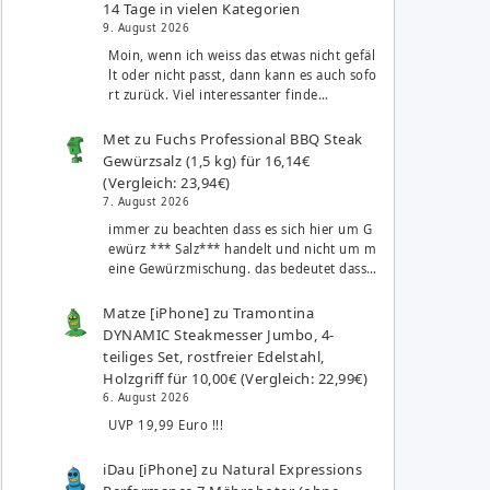
14 Tage in vielen Kategorien
9. August 2026
Moin, wenn ich weiss das etwas nicht gefäl
lt oder nicht passt, dann kann es auch sofo
rt zurück. Viel interessanter finde…
Met
zu
Fuchs Professional BBQ Steak
Gewürzsalz (1,5 kg) für 16,14€
(Vergleich: 23,94€)
7. August 2026
immer zu beachten dass es sich hier um G
ewürz *** Salz*** handelt und nicht um m
eine Gewürzmischung. das bedeutet dass…
Matze [iPhone]
zu
Tramontina
DYNAMIC Steakmesser Jumbo, 4-
teiliges Set, rostfreier Edelstahl,
Holzgriff für 10,00€ (Vergleich: 22,99€)
6. August 2026
UVP 19,99 Euro !!!
iDau [iPhone]
zu
Natural Expressions