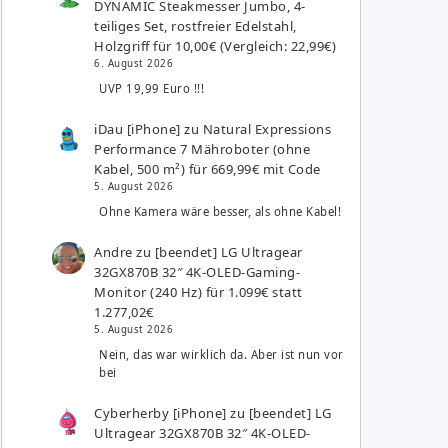
DYNAMIC Steakmesser Jumbo, 4-
teiliges Set, rostfreier Edelstahl,
Holzgriff für 10,00€ (Vergleich: 22,99€)
6. August 2026
UVP 19,99 Euro !!!
iDau [iPhone]
zu
Natural Expressions
Performance 7 Mähroboter (ohne
Kabel, 500 m²) für 669,99€ mit Code
5. August 2026
Ohne Kamera wäre besser, als ohne Kabel!
Andre
zu
[beendet] LG Ultragear
32GX870B 32″ 4K-OLED-Gaming-
Monitor (240 Hz) für 1.099€ statt
1.277,02€
5. August 2026
Nein, das war wirklich da. Aber ist nun vor
bei
Cyberherby [iPhone]
zu
[beendet] LG
Ultragear 32GX870B 32″ 4K-OLED-