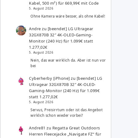
Kabel, 500 m²) für 669,99€ mit Code
5. August 2026
Ohne Kamera wäre besser, als ohne Kabel!
Andre
zu
[beendet] LG Ultragear
32GX870B 32″ 4K-OLED-Gaming-
Monitor (240 Hz) für 1.099€ statt
1.277,02€
5. August 2026
Nein, das war wirklich da. Aber ist nun vor
bei
Cyberherby [iPhone]
zu
[beendet] LG
Ultragear 32GX870B 32″ 4K-OLED-
Gaming-Monitor (240 Hz) für 1.099€
statt 1.277,02€
5. August 2026
Servus, Preisirrtum oder ist das Angebot
wirklich schon wieder vorbei?
Andre81
zu
Regatta Great Outdoors
Herren Fleecejacke „Navigate FZ“ für