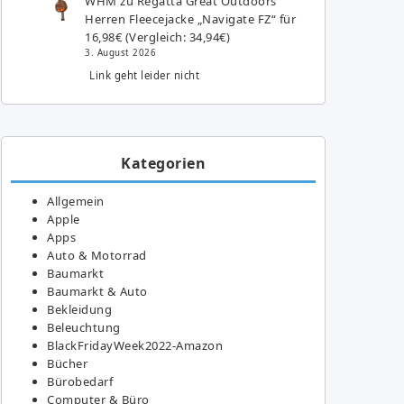
WHM
zu
Regatta Great Outdoors
Herren Fleecejacke „Navigate FZ“ für
16,98€ (Vergleich: 34,94€)
3. August 2026
Link geht leider nicht
Kategorien
Allgemein
Apple
Apps
Auto & Motorrad
Baumarkt
Baumarkt & Auto
Bekleidung
Beleuchtung
BlackFridayWeek2022-Amazon
Bücher
Bürobedarf
Computer & Büro