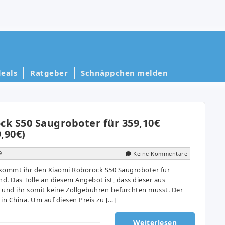
eals
Ratgeber
Schnäppchen melden
ck S50 Saugroboter für 359,10€
9,90€)
9
Keine Kommentare
ekommt ihr den Xiaomi Roborock S50 Saugroboter für
nd. Das Tolle an diesem Angebot ist, dass dieser aus
 und ihr somit keine Zollgebühren befürchten müsst. Der
 in China. Um auf diesen Preis zu […]
Weiterlesen