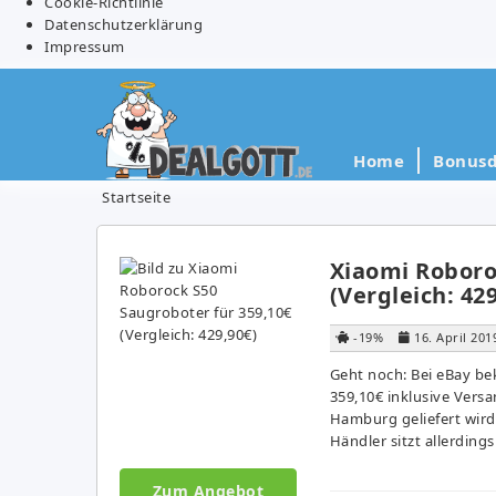
Cookie-Richtlinie
Datenschutzerklärung
Impressum
Home
Bonusd
Startseite
Xiaomi Roboro
(Vergleich: 42
-19%
16. April 201
Geht noch: Bei eBay b
359,10€ inklusive Versa
Hamburg geliefert wird
Händler sitzt allerdings
Zum Angebot