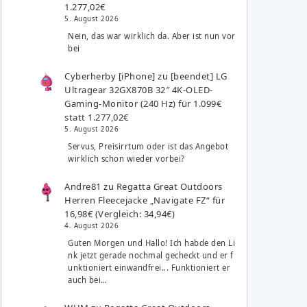
1.277,02€
5. August 2026
Nein, das war wirklich da. Aber ist nun vor
bei
Cyberherby [iPhone]
zu
[beendet] LG
Ultragear 32GX870B 32″ 4K-OLED-
Gaming-Monitor (240 Hz) für 1.099€
statt 1.277,02€
5. August 2026
Servus, Preisirrtum oder ist das Angebot
wirklich schon wieder vorbei?
Andre81
zu
Regatta Great Outdoors
Herren Fleecejacke „Navigate FZ“ für
16,98€ (Vergleich: 34,94€)
4. August 2026
Guten Morgen und Hallo! Ich habde den Li
nk jetzt gerade nochmal gecheckt und er f
unktioniert einwandfrei... Funktioniert er
auch bei…