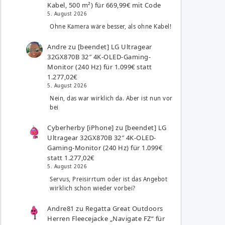
Kabel, 500 m²) für 669,99€ mit Code
5. August 2026
Ohne Kamera wäre besser, als ohne Kabel!
Andre
zu
[beendet] LG Ultragear
32GX870B 32″ 4K-OLED-Gaming-
Monitor (240 Hz) für 1.099€ statt
1.277,02€
5. August 2026
Nein, das war wirklich da. Aber ist nun vor
bei
Cyberherby [iPhone]
zu
[beendet] LG
Ultragear 32GX870B 32″ 4K-OLED-
Gaming-Monitor (240 Hz) für 1.099€
statt 1.277,02€
5. August 2026
Servus, Preisirrtum oder ist das Angebot
wirklich schon wieder vorbei?
Andre81
zu
Regatta Great Outdoors
Herren Fleecejacke „Navigate FZ“ für