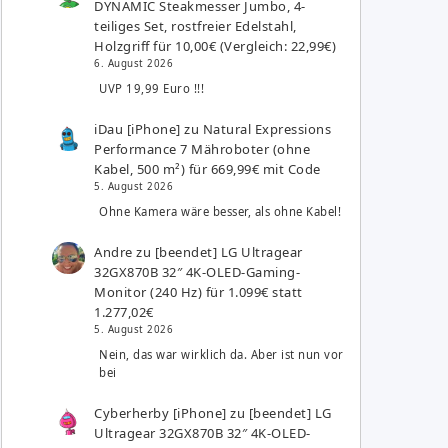
DYNAMIC Steakmesser Jumbo, 4-
teiliges Set, rostfreier Edelstahl,
Holzgriff für 10,00€ (Vergleich: 22,99€)
6. August 2026
UVP 19,99 Euro !!!
iDau [iPhone]
zu
Natural Expressions
Performance 7 Mähroboter (ohne
Kabel, 500 m²) für 669,99€ mit Code
5. August 2026
Ohne Kamera wäre besser, als ohne Kabel!
Andre
zu
[beendet] LG Ultragear
32GX870B 32″ 4K-OLED-Gaming-
Monitor (240 Hz) für 1.099€ statt
1.277,02€
5. August 2026
Nein, das war wirklich da. Aber ist nun vor
bei
Cyberherby [iPhone]
zu
[beendet] LG
Ultragear 32GX870B 32″ 4K-OLED-