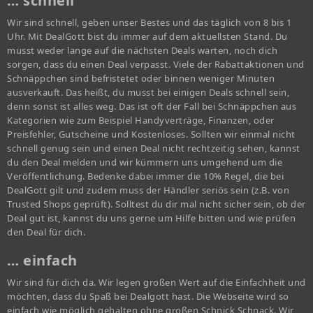
… schnell
Wir sind schnell, geben unser Bestes und das täglich von 8 bis 1
Uhr. Mit DealGott bist du immer auf dem aktuellsten Stand. Du
musst weder lange auf die nächsten Deals warten, noch dich
sorgen, dass du einen Deal verpasst. Viele der Rabattaktionen und
Schnäppchen sind befristetet oder binnen weniger Minuten
ausverkauft. Das heißt, du musst bei einigen Deals schnell sein,
denn sonst ist alles weg. Das ist oft der Fall bei Schnäppchen aus
Kategorien wie zum Beispiel Handyverträge, Finanzen, oder
Preisfehler, Gutscheine und Kostenloses. Sollten wir einmal nicht
schnell genug sein und einen Deal nicht rechtzeitig sehen, kannst
du den Deal melden und wir kümmern uns umgehend um die
Veröffentlichung. Bedenke dabei immer die 10% Regel, die bei
DealGott gilt und zudem muss der Händler seriös sein (z.B. von
Trusted Shops geprüft). Solltest du dir mal nicht sicher sein, ob der
Deal gut ist, kannst du uns gerne um Hilfe bitten und wie prüfen
den Deal für dich.
… einfach
Wir sind für dich da. Wir legen großen Wert auf die Einfachheit und
möchten, dass du Spaß bei Dealgott hast. Die Webseite wird so
einfach wie möglich gehalten ohne großen Schnick Schnack. Wir