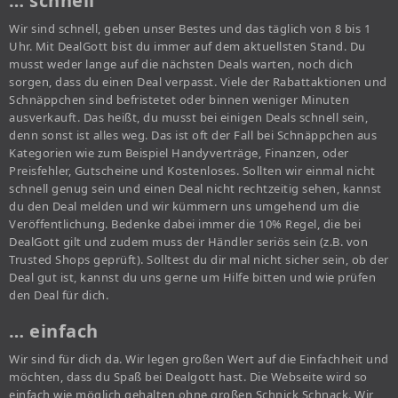
… schnell
Wir sind schnell, geben unser Bestes und das täglich von 8 bis 1
Uhr. Mit DealGott bist du immer auf dem aktuellsten Stand. Du
musst weder lange auf die nächsten Deals warten, noch dich
sorgen, dass du einen Deal verpasst. Viele der Rabattaktionen und
Schnäppchen sind befristetet oder binnen weniger Minuten
ausverkauft. Das heißt, du musst bei einigen Deals schnell sein,
denn sonst ist alles weg. Das ist oft der Fall bei Schnäppchen aus
Kategorien wie zum Beispiel Handyverträge, Finanzen, oder
Preisfehler, Gutscheine und Kostenloses. Sollten wir einmal nicht
schnell genug sein und einen Deal nicht rechtzeitig sehen, kannst
du den Deal melden und wir kümmern uns umgehend um die
Veröffentlichung. Bedenke dabei immer die 10% Regel, die bei
DealGott gilt und zudem muss der Händler seriös sein (z.B. von
Trusted Shops geprüft). Solltest du dir mal nicht sicher sein, ob der
Deal gut ist, kannst du uns gerne um Hilfe bitten und wie prüfen
den Deal für dich.
… einfach
Wir sind für dich da. Wir legen großen Wert auf die Einfachheit und
möchten, dass du Spaß bei Dealgott hast. Die Webseite wird so
einfach wie möglich gehalten ohne großen Schnick Schnack. Wir