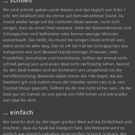
… schnell
Wir sind schnell, geben unser Bestes und das täglich von 8 bis 1
Uhr. Mit DealGott bist du immer auf dem aktuellsten Stand. Du
musst weder lange auf die nächsten Deals warten, noch dich
sorgen, dass du einen Deal verpasst. Viele der Rabattaktionen und
Schnäppchen sind befristetet oder binnen weniger Minuten
ausverkauft. Das heißt, du musst bei einigen Deals schnell sein,
denn sonst ist alles weg. Das ist oft der Fall bei Schnäppchen aus
Kategorien wie zum Beispiel Handyverträge, Finanzen, oder
Preisfehler, Gutscheine und Kostenloses. Sollten wir einmal nicht
schnell genug sein und einen Deal nicht rechtzeitig sehen, kannst
du den Deal melden und wir kümmern uns umgehend um die
Veröffentlichung. Bedenke dabei immer die 10% Regel, die bei
DealGott gilt und zudem muss der Händler seriös sein (z.B. von
Trusted Shops geprüft). Solltest du dir mal nicht sicher sein, ob der
Deal gut ist, kannst du uns gerne um Hilfe bitten und wie prüfen
den Deal für dich.
… einfach
Wir sind für dich da. Wir legen großen Wert auf die Einfachheit und
möchten, dass du Spaß bei Dealgott hast. Die Webseite wird so
einfach wie möglich gehalten ohne großen Schnick Schnack. Wir