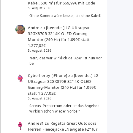
Kabel, 500 m²) für 669,99€ mit Code
5. August 2026
Ohne Kamera wäre besser, als ohne Kabel!
Andre
zu
[beendet] LG Ultragear
32GX870B 32″ 4K-OLED-Gaming-
Monitor (240 Hz) für 1.099€ statt
1.277,02€
5. August 2026
Nein, das war wirklich da. Aber ist nun vor
bei
Cyberherby [iPhone]
zu
[beendet] LG
Ultragear 32GX870B 32″ 4K-OLED-
Gaming-Monitor (240 Hz) für 1.099€
statt 1.277,02€
5. August 2026
Servus, Preisirrtum oder ist das Angebot
wirklich schon wieder vorbei?
Andre81
zu
Regatta Great Outdoors
Herren Fleecejacke „Navigate FZ“ für