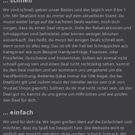
… schnell
Wir sind schnell, geben unser Bestes und das täglich von 8 bis 1
Uhr. Mit DealGott bist du immer auf dem aktuellsten Stand. Du
musst weder lange auf die nächsten Deals warten, noch dich
sorgen, dass du einen Deal verpasst. Viele der Rabattaktionen und
Schnäppchen sind befristetet oder binnen weniger Minuten
ausverkauft. Das heißt, du musst bei einigen Deals schnell sein,
denn sonst ist alles weg. Das ist oft der Fall bei Schnäppchen aus
Kategorien wie zum Beispiel Handyverträge, Finanzen, oder
Preisfehler, Gutscheine und Kostenloses. Sollten wir einmal nicht
schnell genug sein und einen Deal nicht rechtzeitig sehen, kannst
du den Deal melden und wir kümmern uns umgehend um die
Veröffentlichung. Bedenke dabei immer die 10% Regel, die bei
DealGott gilt und zudem muss der Händler seriös sein (z.B. von
Trusted Shops geprüft). Solltest du dir mal nicht sicher sein, ob der
Deal gut ist, kannst du uns gerne um Hilfe bitten und wie prüfen
den Deal für dich.
… einfach
Wir sind für dich da. Wir legen großen Wert auf die Einfachheit und
möchten, dass du Spaß bei Dealgott hast. Die Webseite wird so
einfach wie möglich gehalten ohne großen Schnick Schnack. Wir