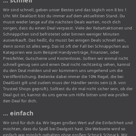
… schnell
Wir sind schnell, geben unser Bestes und das täglich von 8 bis 1
Uhr. Mit DealGott bist du immer auf dem aktuellsten Stand. Du
musst weder lange auf die nächsten Deals warten, noch dich
sorgen, dass du einen Deal verpasst. Viele der Rabattaktionen und
Schnäppchen sind befristetet oder binnen weniger Minuten
ausverkauft. Das heißt, du musst bei einigen Deals schnell sein,
denn sonst ist alles weg. Das ist oft der Fall bei Schnäppchen aus
Kategorien wie zum Beispiel Handyverträge, Finanzen, oder
Preisfehler, Gutscheine und Kostenloses. Sollten wir einmal nicht
schnell genug sein und einen Deal nicht rechtzeitig sehen, kannst
du den Deal melden und wir kümmern uns umgehend um die
Veröffentlichung. Bedenke dabei immer die 10% Regel, die bei
DealGott gilt und zudem muss der Händler seriös sein (z.B. von
Trusted Shops geprüft). Solltest du dir mal nicht sicher sein, ob der
Deal gut ist, kannst du uns gerne um Hilfe bitten und wie prüfen
den Deal für dich.
… einfach
Wir sind für dich da. Wir legen großen Wert auf die Einfachheit und
möchten, dass du Spaß bei Dealgott hast. Die Webseite wird so
einfach wie möglich gehalten ohne großen Schnick Schnack. Wir