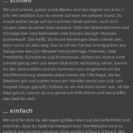
… schnell
Wir sind schnell, geben unser Bestes und das täglich von 8 bis 1
Uhr. Mit DealGott bist du immer auf dem aktuellsten Stand. Du
musst weder lange auf die nächsten Deals warten, noch dich
sorgen, dass du einen Deal verpasst. Viele der Rabattaktionen und
Schnäppchen sind befristetet oder binnen weniger Minuten
ausverkauft. Das heißt, du musst bei einigen Deals schnell sein,
denn sonst ist alles weg. Das ist oft der Fall bei Schnäppchen aus
Kategorien wie zum Beispiel Handyverträge, Finanzen, oder
Preisfehler, Gutscheine und Kostenloses. Sollten wir einmal nicht
schnell genug sein und einen Deal nicht rechtzeitig sehen, kannst
du den Deal melden und wir kümmern uns umgehend um die
Veröffentlichung. Bedenke dabei immer die 10% Regel, die bei
DealGott gilt und zudem muss der Händler seriös sein (z.B. von
Trusted Shops geprüft). Solltest du dir mal nicht sicher sein, ob der
Deal gut ist, kannst du uns gerne um Hilfe bitten und wie prüfen
den Deal für dich.
… einfach
Wir sind für dich da. Wir legen großen Wert auf die Einfachheit und
möchten, dass du Spaß bei Dealgott hast. Die Webseite wird so
einfach wie möglich gehalten ohne großen Schnick Schnack. Wir