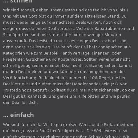
… schnell
Wir sind schnell, geben unser Bestes und das täglich von 8 bis 1
Uhr. Mit DealGott bist du immer auf dem aktuellsten Stand. Du
musst weder lange auf die nächsten Deals warten, noch dich
sorgen, dass du einen Deal verpasst. Viele der Rabattaktionen und
Schnäppchen sind befristetet oder binnen weniger Minuten
ausverkauft. Das heißt, du musst bei einigen Deals schnell sein,
denn sonst ist alles weg. Das ist oft der Fall bei Schnäppchen aus
Kategorien wie zum Beispiel Handyverträge, Finanzen, oder
Preisfehler, Gutscheine und Kostenloses. Sollten wir einmal nicht
schnell genug sein und einen Deal nicht rechtzeitig sehen, kannst
du den Deal melden und wir kümmern uns umgehend um die
Veröffentlichung. Bedenke dabei immer die 10% Regel, die bei
DealGott gilt und zudem muss der Händler seriös sein (z.B. von
Trusted Shops geprüft). Solltest du dir mal nicht sicher sein, ob der
Deal gut ist, kannst du uns gerne um Hilfe bitten und wie prüfen
den Deal für dich.
… einfach
Wir sind für dich da. Wir legen großen Wert auf die Einfachheit und
möchten, dass du Spaß bei Dealgott hast. Die Webseite wird so
einfach wie möglich gehalten ohne großen Schnick Schnack. Wir