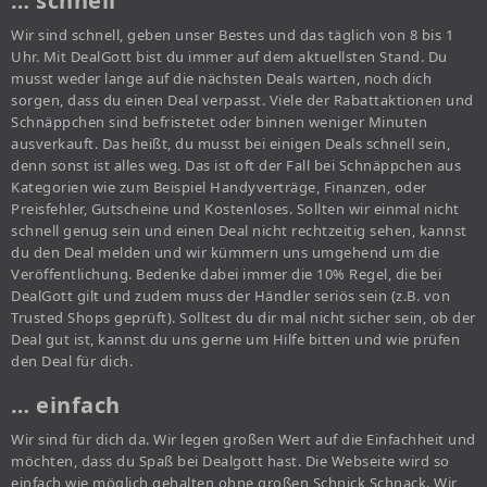
… schnell
Wir sind schnell, geben unser Bestes und das täglich von 8 bis 1
Uhr. Mit DealGott bist du immer auf dem aktuellsten Stand. Du
musst weder lange auf die nächsten Deals warten, noch dich
sorgen, dass du einen Deal verpasst. Viele der Rabattaktionen und
Schnäppchen sind befristetet oder binnen weniger Minuten
ausverkauft. Das heißt, du musst bei einigen Deals schnell sein,
denn sonst ist alles weg. Das ist oft der Fall bei Schnäppchen aus
Kategorien wie zum Beispiel Handyverträge, Finanzen, oder
Preisfehler, Gutscheine und Kostenloses. Sollten wir einmal nicht
schnell genug sein und einen Deal nicht rechtzeitig sehen, kannst
du den Deal melden und wir kümmern uns umgehend um die
Veröffentlichung. Bedenke dabei immer die 10% Regel, die bei
DealGott gilt und zudem muss der Händler seriös sein (z.B. von
Trusted Shops geprüft). Solltest du dir mal nicht sicher sein, ob der
Deal gut ist, kannst du uns gerne um Hilfe bitten und wie prüfen
den Deal für dich.
… einfach
Wir sind für dich da. Wir legen großen Wert auf die Einfachheit und
möchten, dass du Spaß bei Dealgott hast. Die Webseite wird so
einfach wie möglich gehalten ohne großen Schnick Schnack. Wir