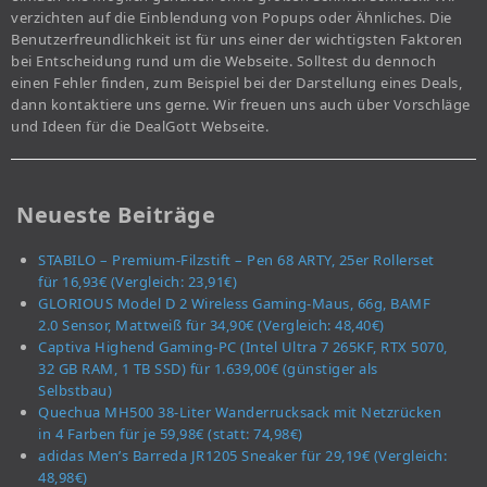
verzichten auf die Einblendung von Popups oder Ähnliches. Die
Benutzerfreundlichkeit ist für uns einer der wichtigsten Faktoren
bei Entscheidung rund um die Webseite. Solltest du dennoch
einen Fehler finden, zum Beispiel bei der Darstellung eines Deals,
dann kontaktiere uns gerne. Wir freuen uns auch über Vorschläge
und Ideen für die DealGott Webseite.
Neueste Beiträge
STABILO – Premium-Filzstift – Pen 68 ARTY, 25er Rollerset
für 16,93€ (Vergleich: 23,91€)
GLORIOUS Model D 2 Wireless Gaming-Maus, 66g, BAMF
2.0 Sensor, Mattweiß für 34,90€ (Vergleich: 48,40€)
Captiva Highend Gaming-PC (Intel Ultra 7 265KF, RTX 5070,
32 GB RAM, 1 TB SSD) für 1.639,00€ (günstiger als
Selbstbau)
Quechua MH500 38-Liter Wanderrucksack mit Netzrücken
in 4 Farben für je 59,98€ (statt: 74,98€)
adidas Men’s Barreda JR1205 Sneaker für 29,19€ (Vergleich:
48,98€)