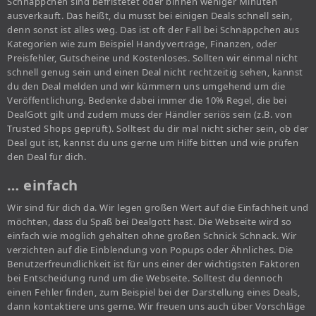
Schnäppchen sind befristetet oder binnen weniger Minuten
ausverkauft. Das heißt, du musst bei einigen Deals schnell sein,
denn sonst ist alles weg. Das ist oft der Fall bei Schnäppchen aus
Kategorien wie zum Beispiel Handyverträge, Finanzen, oder
Preisfehler, Gutscheine und Kostenloses. Sollten wir einmal nicht
schnell genug sein und einen Deal nicht rechtzeitig sehen, kannst
du den Deal melden und wir kümmern uns umgehend um die
Veröffentlichung. Bedenke dabei immer die 10% Regel, die bei
DealGott gilt und zudem muss der Händler seriös sein (z.B. von
Trusted Shops geprüft). Solltest du dir mal nicht sicher sein, ob der
Deal gut ist, kannst du uns gerne um Hilfe bitten und wie prüfen
den Deal für dich.
… einfach
Wir sind für dich da. Wir legen großen Wert auf die Einfachheit und
möchten, dass du Spaß bei Dealgott hast. Die Webseite wird so
einfach wie möglich gehalten ohne großen Schnick Schnack. Wir
verzichten auf die Einblendung von Popups oder Ähnliches. Die
Benutzerfreundlichkeit ist für uns einer der wichtigsten Faktoren
bei Entscheidung rund um die Webseite. Solltest du dennoch
einen Fehler finden, zum Beispiel bei der Darstellung eines Deals,
dann kontaktiere uns gerne. Wir freuen uns auch über Vorschläge