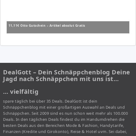
11,11€ Otto Gutschein – Artikel absolut Gratis
DealGott – Dein Schnäppchenblog Deine
Jagd nach Schnäppchen mit uns ist…
… vielfältig
spare täglich bei über 35 Deals. DealGott ist dein
Schnäppchenblog mit einer großartigen Auswahl an Deals und
Schnäppchen. Seit 2009 sind es nun schon weit mehr als 100.000
Deals. In den täglichen Deals findest du im Handumdrehen die
besten Deals aus den Bereichen Mode & Fashion, Handytarife,
Finanzen (Kredite und Girokonto), Reise & Hotel uvm. Sei dabei,