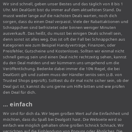
Wir sind schnell, geben unser Bestes und das täglich von 8 bis 1
Uhr. Mit DealGott bist du immer auf dem aktuellsten Stand. Du
musst weder lange auf die nächsten Deals warten, noch dich
sorgen, dass du einen Deal verpasst. Viele der Rabattaktionen und
Schnäppchen sind befristetet oder binnen weniger Minuten
ausverkauft. Das heißt, du musst bei einigen Deals schnell sein,
denn sonst ist alles weg. Das ist oft der Fall bei Schnäppchen aus
Kategorien wie zum Beispiel Handyverträge, Finanzen, oder
Preisfehler, Gutscheine und Kostenloses. Sollten wir einmal nicht
schnell genug sein und einen Deal nicht rechtzeitig sehen, kannst
du den Deal melden und wir kümmern uns umgehend um die
Veröffentlichung. Bedenke dabei immer die 10% Regel, die bei
DealGott gilt und zudem muss der Händler seriös sein (z.B. von
Trusted Shops geprüft). Solltest du dir mal nicht sicher sein, ob der
Deal gut ist, kannst du uns gerne um Hilfe bitten und wie prüfen
den Deal für dich.
… einfach
Wir sind für dich da. Wir legen großen Wert auf die Einfachheit und
möchten, dass du Spaß bei Dealgott hast. Die Webseite wird so
einfach wie möglich gehalten ohne großen Schnick Schnack. Wir
verzichten auf die Einblendung von Popups oder Ähnliches. Die