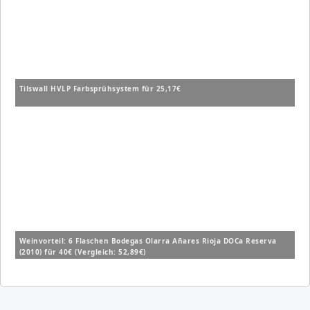
Tilswall HVLP Farbsprühsystem für 25,17€
Weinvorteil: 6 Flaschen Bodegas Olarra Añares Rioja DOCa Reserva
(2010) für 40€ (Vergleich: 52,89€)