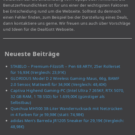
Benutzerfreundlichkeit ist für uns einer der wichtigsten Faktoren
bei Entscheidung rund um die Webseite. Solltest du dennoch
einen Fehler finden, zum Beispiel bei der Darstellung eines Deals,
dann kontaktiere uns gerne. Wir freuen uns auch über Vorschläge
und Ideen für die DealGott Webseite.
Neueste Beiträge
STABILO – Premium-Filzstift – Pen 68 ARTY, 25er Rollerset
für 16,93€ (Vergleich: 23,91€)
GLORIOUS Model D 2 Wireless Gaming-Maus, 66g, BAMF
2.0 Sensor, Mattweiß für 34,90€ (Vergleich: 48,40€)
Captiva Highend Gaming-PC (Intel Ultra 7 265KF, RTX 5070,
32 GB RAM, 1 TB SSD) für 1.639,00€ (günstiger als
Selbstbau)
Quechua MH500 38-Liter Wanderrucksack mit Netzrücken
in 4 Farben für je 59,98€ (statt: 74,98€)
adidas Men’s Barreda JR1205 Sneaker für 29,19€ (Vergleich:
48,98€)