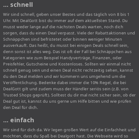
… schnell
Wir sind schnell, geben unser Bestes und das täglich von 8 bis 1
Uhr. Mit DealGott bist du immer auf dem aktuellsten Stand. Du
musst weder lange auf die nächsten Deals warten, noch dich
sorgen, dass du einen Deal verpasst. Viele der Rabattaktionen und
Schnäppchen sind befristetet oder binnen weniger Minuten
ausverkauft. Das heißt, du musst bei einigen Deals schnell sein,
denn sonst ist alles weg. Das ist oft der Fall bei Schnäppchen aus
Kategorien wie zum Beispiel Handyverträge, Finanzen, oder
Preisfehler, Gutscheine und Kostenloses. Sollten wir einmal nicht
schnell genug sein und einen Deal nicht rechtzeitig sehen, kannst
du den Deal melden und wir kümmern uns umgehend um die
Veröffentlichung. Bedenke dabei immer die 10% Regel, die bei
DealGott gilt und zudem muss der Händler seriös sein (z.B. von
Trusted Shops geprüft). Solltest du dir mal nicht sicher sein, ob der
Deal gut ist, kannst du uns gerne um Hilfe bitten und wie prüfen
den Deal für dich.
… einfach
Wir sind für dich da. Wir legen großen Wert auf die Einfachheit und
möchten, dass du Spaß bei Dealgott hast. Die Webseite wird so