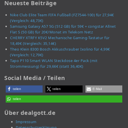
Neueste Beiträge
Nike Club Elite Team FIFA Fußball (FZ7544-100) für 27,94€
(Vergleich: 48,73€)
Samsung Galaxy A57 5G (512 GB) für 59€ + congstar Allnet
Flat S (50 GB) für 20€/Monat im Telekom Netz
CHERRY XTRFY K5V2 Mechanische Gaming-Tastatur für
18,49€ (Vergleich: 35,14€)
Theo Klein 8300 Bosch Akkuschrauber Ixolino für 4,99€
(Vergleich: 12,79€)
Tapo P110 Smart WLAN Steckdose 4er Pack (mit
Strommessung) für 29,66€ (statt 36,40€)
Social Media / Teilen
teilen
teilen
E-Mail
teilen
Über dealgott.de
Impressum
Datenschutzerklärung