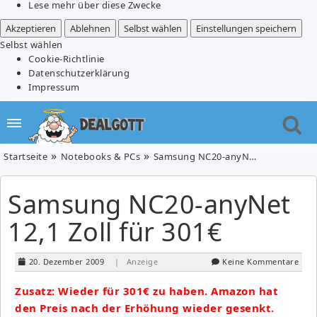
Lese mehr über diese Zwecke
Akzeptieren
Ablehnen
Selbst wählen
Einstellungen speichern
Selbst wählen
Cookie-Richtlinie
Datenschutzerklärung
Impressum
Startseite
Notebooks & PCs
Samsung NC20-anyNet 12,1 Zoll für 301€
Samsung NC20-anyNet
12,1 Zoll für 301€
20. Dezember 2009
| Anzeige
Keine Kommentare
Zusatz: Wieder für 301€ zu haben. Amazon hat
den Preis nach der Erhöhung wieder gesenkt.