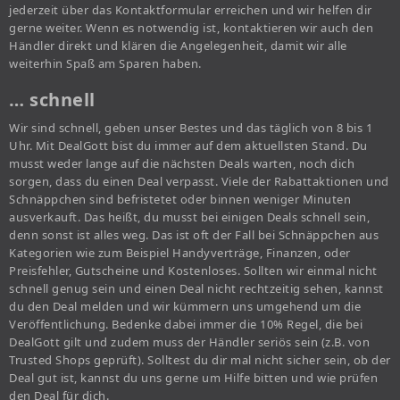
jederzeit über das Kontaktformular erreichen und wir helfen dir
gerne weiter. Wenn es notwendig ist, kontaktieren wir auch den
Händler direkt und klären die Angelegenheit, damit wir alle
weiterhin Spaß am Sparen haben.
… schnell
Wir sind schnell, geben unser Bestes und das täglich von 8 bis 1
Uhr. Mit DealGott bist du immer auf dem aktuellsten Stand. Du
musst weder lange auf die nächsten Deals warten, noch dich
sorgen, dass du einen Deal verpasst. Viele der Rabattaktionen und
Schnäppchen sind befristetet oder binnen weniger Minuten
ausverkauft. Das heißt, du musst bei einigen Deals schnell sein,
denn sonst ist alles weg. Das ist oft der Fall bei Schnäppchen aus
Kategorien wie zum Beispiel Handyverträge, Finanzen, oder
Preisfehler, Gutscheine und Kostenloses. Sollten wir einmal nicht
schnell genug sein und einen Deal nicht rechtzeitig sehen, kannst
du den Deal melden und wir kümmern uns umgehend um die
Veröffentlichung. Bedenke dabei immer die 10% Regel, die bei
DealGott gilt und zudem muss der Händler seriös sein (z.B. von
Trusted Shops geprüft). Solltest du dir mal nicht sicher sein, ob der
Deal gut ist, kannst du uns gerne um Hilfe bitten und wie prüfen
den Deal für dich.