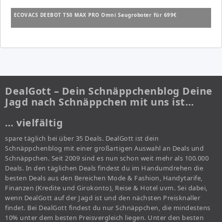
ECOVACS DEEBOT T50 MAX PRO Omni Saugroboter für 699€
DealGott – Dein Schnäppchenblog Deine
Jagd nach Schnäppchen mit uns ist…
… vielfältig
spare täglich bei über 35 Deals. DealGott ist dein
Schnäppchenblog mit einer großartigen Auswahl an Deals und
Schnäppchen. Seit 2009 sind es nun schon weit mehr als 100.000
Deals. In den täglichen Deals findest du im Handumdrehen die
besten Deals aus den Bereichen Mode & Fashion, Handytarife,
Finanzen (Kredite und Girokonto), Reise & Hotel uvm. Sei dabei,
wenn DealGott auf der Jagd ist und den nächsten Preisknaller
findet. Bei DealGott findest du nur Schnäppchen, die mindestens
10% unter dem besten Preisvergleich liegen. Unter den besten