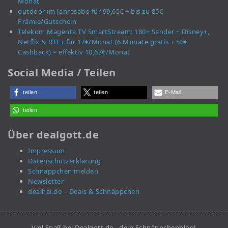
Monat
outdoor im Jahresabo für 99,65€ + bis zu 85€
Prämie/Gutschein
Telekom Magenta TV SmartStream: 180+ Sender + Disney+,
Netflix & RTL+ für 17€/Monat (6 Monate gratis + 50€
Cashback) = effektiv 10,67€/Monat
Social Media / Teilen
teilen
teilen
E-Mail
teilen
Über dealgott.de
Impressum
Datenschutzerklärung
Schnäppchen melden
Newsletter
dealhai.de – Deals & Schnäppchen
Viel Spaß bei Dealgott.de - dein Schnäppchenblog!