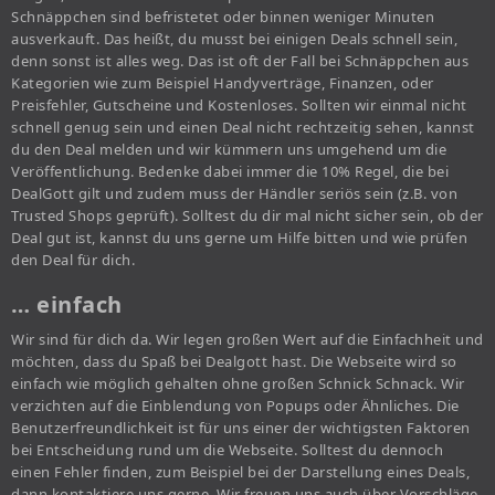
Schnäppchen sind befristetet oder binnen weniger Minuten
ausverkauft. Das heißt, du musst bei einigen Deals schnell sein,
denn sonst ist alles weg. Das ist oft der Fall bei Schnäppchen aus
Kategorien wie zum Beispiel Handyverträge, Finanzen, oder
Preisfehler, Gutscheine und Kostenloses. Sollten wir einmal nicht
schnell genug sein und einen Deal nicht rechtzeitig sehen, kannst
du den Deal melden und wir kümmern uns umgehend um die
Veröffentlichung. Bedenke dabei immer die 10% Regel, die bei
DealGott gilt und zudem muss der Händler seriös sein (z.B. von
Trusted Shops geprüft). Solltest du dir mal nicht sicher sein, ob der
Deal gut ist, kannst du uns gerne um Hilfe bitten und wie prüfen
den Deal für dich.
… einfach
Wir sind für dich da. Wir legen großen Wert auf die Einfachheit und
möchten, dass du Spaß bei Dealgott hast. Die Webseite wird so
einfach wie möglich gehalten ohne großen Schnick Schnack. Wir
verzichten auf die Einblendung von Popups oder Ähnliches. Die
Benutzerfreundlichkeit ist für uns einer der wichtigsten Faktoren
bei Entscheidung rund um die Webseite. Solltest du dennoch
einen Fehler finden, zum Beispiel bei der Darstellung eines Deals,
dann kontaktiere uns gerne. Wir freuen uns auch über Vorschläge