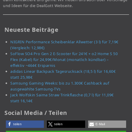
und Ideen für die DealGott Webseite.
Neueste Beiträge
NIGRIN Performance Scheibenklar Allwetter (3 l) für 7,19€
(Vergleich: 12,98€)
SoFlow SO4 Pro Gen 2 E-Scooter für 241€ + o2 Home S 50
Flex (Kabel) für 24,99€/Monat (monatlich kündbar) –
effektiv ~464€ Ersparnis
adidas Linear Backpack Tagesrucksack (18,5 l) für 16,60€
statt 25,98€
Samsung Gaming Weeks: bis zu 1.300€ Cashback auf
ausgewählte Samsung-TVs
Jack Wolfskin Saima Straw Trinkflasche (0,7 l) für 11,09€
statt 16,14€
Social Media / Teilen
teilen
teilen
E-Mail