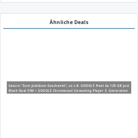
Ähnliche Deals
Saturn “Zum Jubiläum Geschenkt”, so z.B. GOOGLE Pixel 4a 128 GB Just
Black Dual SIM + GOOGLE Chromecast Streaming Player 3. Generation
ab 305€ (VG: 361,89€)