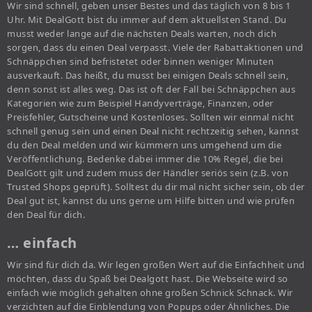
Wir sind schnell, geben unser Bestes und das täglich von 8 bis 1
Uhr. Mit DealGott bist du immer auf dem aktuellsten Stand. Du
musst weder lange auf die nächsten Deals warten, noch dich
sorgen, dass du einen Deal verpasst. Viele der Rabattaktionen und
Schnäppchen sind befristetet oder binnen weniger Minuten
ausverkauft. Das heißt, du musst bei einigen Deals schnell sein,
denn sonst ist alles weg. Das ist oft der Fall bei Schnäppchen aus
Kategorien wie zum Beispiel Handyverträge, Finanzen, oder
Preisfehler, Gutscheine und Kostenloses. Sollten wir einmal nicht
schnell genug sein und einen Deal nicht rechtzeitig sehen, kannst
du den Deal melden und wir kümmern uns umgehend um die
Veröffentlichung. Bedenke dabei immer die 10% Regel, die bei
DealGott gilt und zudem muss der Händler seriös sein (z.B. von
Trusted Shops geprüft). Solltest du dir mal nicht sicher sein, ob der
Deal gut ist, kannst du uns gerne um Hilfe bitten und wie prüfen
den Deal für dich.
… einfach
Wir sind für dich da. Wir legen großen Wert auf die Einfachheit und
möchten, dass du Spaß bei Dealgott hast. Die Webseite wird so
einfach wie möglich gehalten ohne großen Schnick Schnack. Wir
verzichten auf die Einblendung von Popups oder Ähnliches. Die