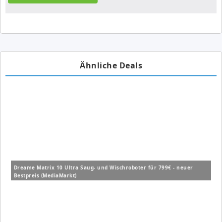
Ähnliche Deals
Dreame Matrix 10 Ultra Saug- und Wischroboter für 799€ - neuer
Bestpreis (MediaMarkt)