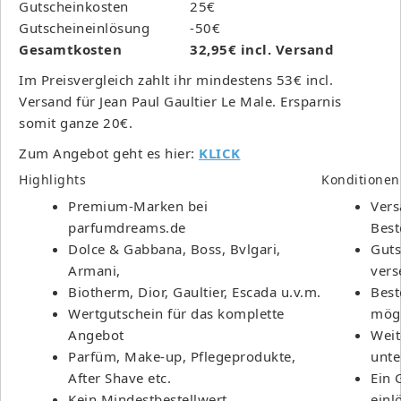
Gutscheinkosten
25€
Gutscheineinlösung
-50€
Gesamtkosten
32,95€ incl. Versand
Im Preisvergleich zahlt ihr mindestens 53€ incl.
Versand für Jean Paul Gaultier Le Male. Ersparnis
somit ganze 20€.
Zum Angebot geht es hier:
KLICK
Highlights
Konditionen
Premium-Marken bei
Vers
parfumdreams.de
Best
Dolce & Gabbana, Boss, Bvlgari,
Guts
Armani,
vers
Biotherm, Dior, Gaultier, Escada u.v.m.
Best
Wertgutschein für das komplette
mögl
Angebot
Weit
Parfüm, Make-up, Pflegeprodukte,
unte
After Shave etc.
Ein 
Kein Mindestbestellwert
einl