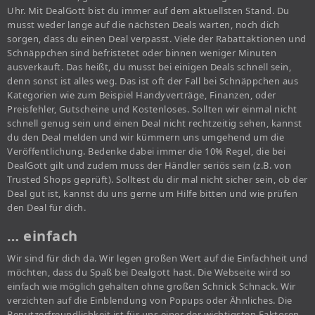
Uhr. Mit DealGott bist du immer auf dem aktuellsten Stand. Du
musst weder lange auf die nächsten Deals warten, noch dich
sorgen, dass du einen Deal verpasst. Viele der Rabattaktionen und
Schnäppchen sind befristetet oder binnen weniger Minuten
ausverkauft. Das heißt, du musst bei einigen Deals schnell sein,
denn sonst ist alles weg. Das ist oft der Fall bei Schnäppchen aus
Kategorien wie zum Beispiel Handyverträge, Finanzen, oder
Preisfehler, Gutscheine und Kostenloses. Sollten wir einmal nicht
schnell genug sein und einen Deal nicht rechtzeitig sehen, kannst
du den Deal melden und wir kümmern uns umgehend um die
Veröffentlichung. Bedenke dabei immer die 10% Regel, die bei
DealGott gilt und zudem muss der Händler seriös sein (z.B. von
Trusted Shops geprüft). Solltest du dir mal nicht sicher sein, ob der
Deal gut ist, kannst du uns gerne um Hilfe bitten und wie prüfen
den Deal für dich.
… einfach
Wir sind für dich da. Wir legen großen Wert auf die Einfachheit und
möchten, dass du Spaß bei Dealgott hast. Die Webseite wird so
einfach wie möglich gehalten ohne großen Schnick Schnack. Wir
verzichten auf die Einblendung von Popups oder Ähnliches. Die
Benutzerfreundlichkeit ist für uns einer der wichtigsten Faktoren