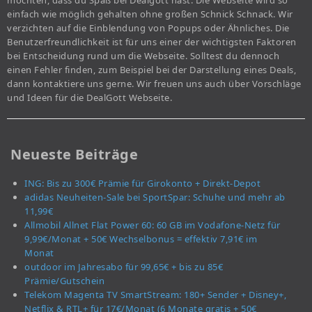
möchten, dass du Spaß bei Dealgott hast. Die Webseite wird so
einfach wie möglich gehalten ohne großen Schnick Schnack. Wir
verzichten auf die Einblendung von Popups oder Ähnliches. Die
Benutzerfreundlichkeit ist für uns einer der wichtigsten Faktoren
bei Entscheidung rund um die Webseite. Solltest du dennoch
einen Fehler finden, zum Beispiel bei der Darstellung eines Deals,
dann kontaktiere uns gerne. Wir freuen uns auch über Vorschläge
und Ideen für die DealGott Webseite.
Neueste Beiträge
ING: Bis zu 300€ Prämie für Girokonto + Direkt-Depot
adidas Neuheiten-Sale bei SportSpar: Schuhe und mehr ab
11,99€
Allmobil Allnet Flat Power 60: 60 GB im Vodafone-Netz für
9,99€/Monat + 50€ Wechselbonus = effektiv 7,91€ im
Monat
outdoor im Jahresabo für 99,65€ + bis zu 85€
Prämie/Gutschein
Telekom Magenta TV SmartStream: 180+ Sender + Disney+,
Netflix & RTL+ für 17€/Monat (6 Monate gratis + 50€