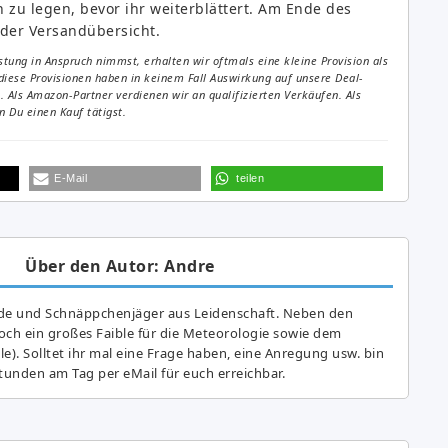
n zu legen, bevor ihr weiterblättert. Am Ende des
 der Versandübersicht.
tung in Anspruch nimmst, erhalten wir oftmals eine kleine Provision als
diese Provisionen haben in keinem Fall Auswirkung auf unsere Deal-
Als Amazon-Partner verdienen wir an qualifizierten Verkäufen. Als
 Du einen Kauf tätigst.
E-Mail
teilen
Über den Autor: Andre
de und Schnäppchenjäger aus Leidenschaft. Neben den
ch ein großes Fai­ble für die Meteorologie sowie dem
e). Solltet ihr mal eine Frage haben, eine Anregung usw. bin
tunden am Tag per eMail für euch erreichbar.