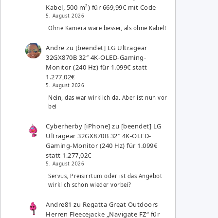
Kabel, 500 m²) für 669,99€ mit Code
5. August 2026
Ohne Kamera wäre besser, als ohne Kabel!
Andre
zu
[beendet] LG Ultragear
32GX870B 32″ 4K-OLED-Gaming-
Monitor (240 Hz) für 1.099€ statt
1.277,02€
5. August 2026
Nein, das war wirklich da. Aber ist nun vor
bei
Cyberherby [iPhone]
zu
[beendet] LG
Ultragear 32GX870B 32″ 4K-OLED-
Gaming-Monitor (240 Hz) für 1.099€
statt 1.277,02€
5. August 2026
Servus, Preisirrtum oder ist das Angebot
wirklich schon wieder vorbei?
Andre81
zu
Regatta Great Outdoors
Herren Fleecejacke „Navigate FZ“ für