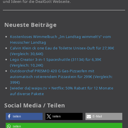
und Ideen für die DealGott Webseite.
Neueste Beiträge
Kostenloses Wimmelbuch „Im Landtag wimmelt’s“ vom
Hessischer Landtag
Calvin Klein ck one Eau de Toilette Unisex-Duft für 27,99€
(Vergleich: 30,64€)
Lego Creator 3-in-1 Spaceshuttle (31134) für 6,39€
(Vergleich: 10,24€)
Outdoorchef PRISMO 420 G Gas-Pizzaofen mit
automatisch rotierendem Pizzastein für 299€ (Vergleich:
399€)
[wieder da] waipu.tv + Netflix: 50% Rabatt für 12 Monate
auf diverse Pakete
Social Media / Teilen
teilen
teilen
E-Mail
teilen