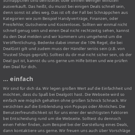
Schnäppchen sind befristetet oder binnen weniger Minuten
ausverkauft. Das heißt, du musst bei einigen Deals schnell sein,
denn sonst ist alles weg. Das ist oft der Fall bei Schnäppchen aus
Kategorien wie zum Beispiel Handyverträge, Finanzen, oder
Preisfehler, Gutscheine und Kostenloses. Sollten wir einmal nicht
schnell genug sein und einen Deal nicht rechtzeitig sehen, kannst
du den Deal melden und wir kümmern uns umgehend um die
Veröffentlichung. Bedenke dabei immer die 10% Regel, die bei
DealGott gilt und zudem muss der Händler seriös sein (z.B. von
Trusted Shops geprüft). Solltest du dir mal nicht sicher sein, ob der
Deal gut ist, kannst du uns gerne um Hilfe bitten und wie prüfen
den Deal für dich.
… einfach
Wir sind für dich da. Wir legen großen Wert auf die Einfachheit und
möchten, dass du Spaß bei Dealgott hast. Die Webseite wird so
einfach wie möglich gehalten ohne großen Schnick Schnack. Wir
verzichten auf die Einblendung von Popups oder Ähnliches. Die
Benutzerfreundlichkeit ist für uns einer der wichtigsten Faktoren
bei Entscheidung rund um die Webseite. Solltest du dennoch
einen Fehler finden, zum Beispiel bei der Darstellung eines Deals,
dann kontaktiere uns gerne. Wir freuen uns auch über Vorschläge