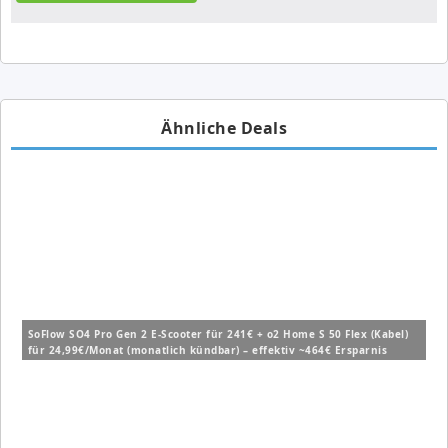
Ähnliche Deals
SoFlow SO4 Pro Gen 2 E-Scooter für 241€ + o2 Home S 50 Flex (Kabel)
für 24,99€/Monat (monatlich kündbar) – effektiv ~464€ Ersparnis