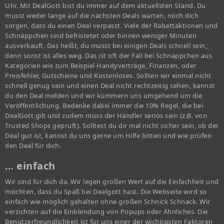
Uhr. Mit DealGott bist du immer auf dem aktuellsten Stand. Du
musst weder lange auf die nächsten Deals warten, noch dich
sorgen, dass du einen Deal verpasst. Viele der Rabattaktionen und
Schnäppchen sind befristetet oder binnen weniger Minuten
ausverkauft. Das heißt, du musst bei einigen Deals schnell sein,
denn sonst ist alles weg. Das ist oft der Fall bei Schnäppchen aus
Kategorien wie zum Beispiel Handyverträge, Finanzen, oder
Preisfehler, Gutscheine und Kostenloses. Sollten wir einmal nicht
schnell genug sein und einen Deal nicht rechtzeitig sehen, kannst
du den Deal melden und wir kümmern uns umgehend um die
Veröffentlichung. Bedenke dabei immer die 10% Regel, die bei
DealGott gilt und zudem muss der Händler seriös sein (z.B. von
Trusted Shops geprüft). Solltest du dir mal nicht sicher sein, ob der
Deal gut ist, kannst du uns gerne um Hilfe bitten und wie prüfen
den Deal für dich.
… einfach
Wir sind für dich da. Wir legen großen Wert auf die Einfachheit und
möchten, dass du Spaß bei Dealgott hast. Die Webseite wird so
einfach wie möglich gehalten ohne großen Schnick Schnack. Wir
verzichten auf die Einblendung von Popups oder Ähnliches. Die
Benutzerfreundlichkeit ist für uns einer der wichtigsten Faktoren