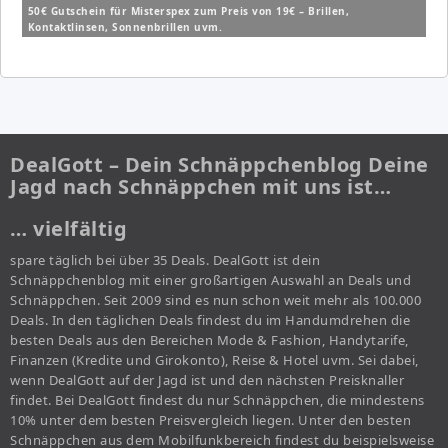
50€ Gutschein für Misterspex zum Preis von 19€ – Brillen,
Kontaktlinsen, Sonnenbrillen uvm.
DealGott – Dein Schnäppchenblog Deine
Jagd nach Schnäppchen mit uns ist…
… vielfältig
spare täglich bei über 35 Deals. DealGott ist dein
Schnäppchenblog mit einer großartigen Auswahl an Deals und
Schnäppchen. Seit 2009 sind es nun schon weit mehr als 100.000
Deals. In den täglichen Deals findest du im Handumdrehen die
besten Deals aus den Bereichen Mode & Fashion, Handytarife,
Finanzen (Kredite und Girokonto), Reise & Hotel uvm. Sei dabei,
wenn DealGott auf der Jagd ist und den nächsten Preisknaller
findet. Bei DealGott findest du nur Schnäppchen, die mindestens
10% unter dem besten Preisvergleich liegen. Unter den besten
Schnäppchen aus dem Mobilfunkbereich findest du beispielsweise