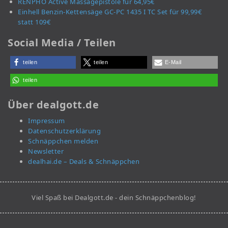
RENPHO Active Massagepistole für 64,95€
Einhell Benzin-Kettensäge GC-PC 1435 I TC Set für 99,99€
statt 109€
Social Media / Teilen
teilen
teilen
E-Mail
teilen
Über dealgott.de
Impressum
Datenschutzerklärung
Schnäppchen melden
Newsletter
dealhai.de – Deals & Schnäppchen
Viel Spaß bei Dealgott.de - dein Schnäppchenblog!