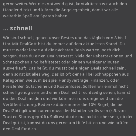
gerne weiter. Wenn es notwendig ist, kontaktieren wir auch den
Händler direkt und klären die Angelegenheit, damit wir alle
weiterhin Spaß am Sparen haben.
… schnell
Wir sind schnell, geben unser Bestes und das täglich von 8 bis 1
Uhr. Mit DealGott bist du immer auf dem aktuellsten Stand. Du
musst weder lange auf die nächsten Deals warten, noch dich
sorgen, dass du einen Deal verpasst. Viele der Rabattaktionen und
Schnäppchen sind befristetet oder binnen weniger Minuten
ausverkauft. Das heißt, du musst bei einigen Deals schnell sein,
denn sonst ist alles weg. Das ist oft der Fall bei Schnäppchen aus
Kategorien wie zum Beispiel Handyverträge, Finanzen, oder
Preisfehler, Gutscheine und Kostenloses. Sollten wir einmal nicht
schnell genug sein und einen Deal nicht rechtzeitig sehen, kannst
du den Deal melden und wir kümmern uns umgehend um die
Veröffentlichung. Bedenke dabei immer die 10% Regel, die bei
DealGott gilt und zudem muss der Händler seriös sein (z.B. von
Trusted Shops geprüft). Solltest du dir mal nicht sicher sein, ob der
Deal gut ist, kannst du uns gerne um Hilfe bitten und wie prüfen
den Deal für dich.