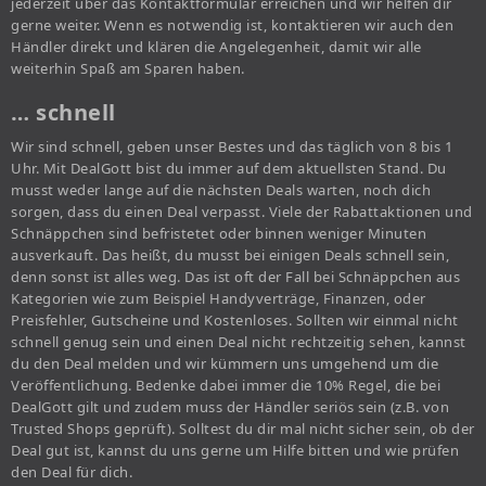
jederzeit über das Kontaktformular erreichen und wir helfen dir
gerne weiter. Wenn es notwendig ist, kontaktieren wir auch den
Händler direkt und klären die Angelegenheit, damit wir alle
weiterhin Spaß am Sparen haben.
… schnell
Wir sind schnell, geben unser Bestes und das täglich von 8 bis 1
Uhr. Mit DealGott bist du immer auf dem aktuellsten Stand. Du
musst weder lange auf die nächsten Deals warten, noch dich
sorgen, dass du einen Deal verpasst. Viele der Rabattaktionen und
Schnäppchen sind befristetet oder binnen weniger Minuten
ausverkauft. Das heißt, du musst bei einigen Deals schnell sein,
denn sonst ist alles weg. Das ist oft der Fall bei Schnäppchen aus
Kategorien wie zum Beispiel Handyverträge, Finanzen, oder
Preisfehler, Gutscheine und Kostenloses. Sollten wir einmal nicht
schnell genug sein und einen Deal nicht rechtzeitig sehen, kannst
du den Deal melden und wir kümmern uns umgehend um die
Veröffentlichung. Bedenke dabei immer die 10% Regel, die bei
DealGott gilt und zudem muss der Händler seriös sein (z.B. von
Trusted Shops geprüft). Solltest du dir mal nicht sicher sein, ob der
Deal gut ist, kannst du uns gerne um Hilfe bitten und wie prüfen
den Deal für dich.