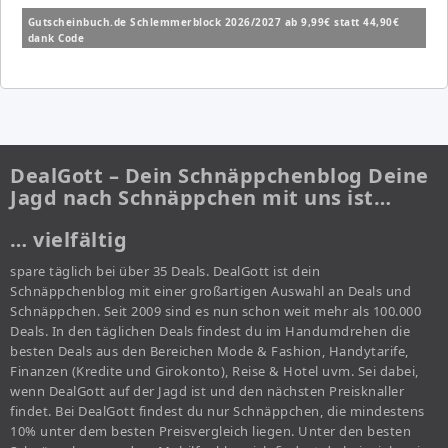
Gutscheinbuch.de Schlemmerblock 2026/2027 ab 9,99€ statt 44,90€
dank Code
DealGott – Dein Schnäppchenblog Deine
Jagd nach Schnäppchen mit uns ist…
… vielfältig
spare täglich bei über 35 Deals. DealGott ist dein
Schnäppchenblog mit einer großartigen Auswahl an Deals und
Schnäppchen. Seit 2009 sind es nun schon weit mehr als 100.000
Deals. In den täglichen Deals findest du im Handumdrehen die
besten Deals aus den Bereichen Mode & Fashion, Handytarife,
Finanzen (Kredite und Girokonto), Reise & Hotel uvm. Sei dabei,
wenn DealGott auf der Jagd ist und den nächsten Preisknaller
findet. Bei DealGott findest du nur Schnäppchen, die mindestens
10% unter dem besten Preisvergleich liegen. Unter den besten