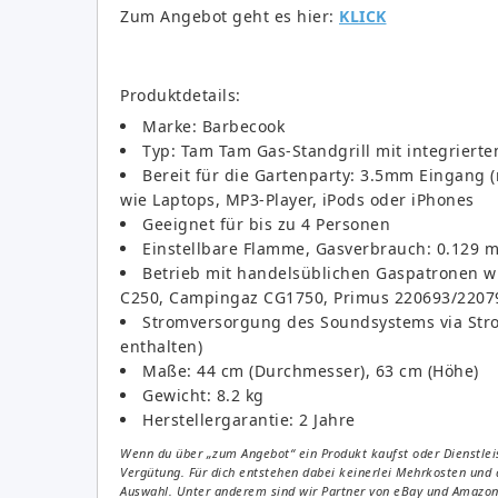
Zum Angebot geht es hier:
KLICK
Produktdetails:
Marke: Barbecook
Typ: Tam Tam Gas-Standgrill mit integriert
Bereit für die Gartenparty: 3.5mm Eingang 
wie Laptops, MP3-Player, iPods oder iPhones
Geeignet für bis zu 4 Personen
Einstellbare Flamme, Gasverbrauch: 0.129 m³
Betrieb mit handelsüblichen Gaspatronen w
C250, Campingaz CG1750, Primus 220693/2207
Stromversorgung des Soundsystems via Strom
enthalten)
Maße: 44 cm (Durchmesser), 63 cm (Höhe)
Gewicht: 8.2 kg
Herstellergarantie: 2 Jahre
Wenn du über „zum Angebot“ ein Produkt kaufst oder Dienstleis
Vergütung. Für dich entstehen dabei keinerlei Mehrkosten und 
Auswahl. Unter anderem sind wir Partner von eBay und Amazon. 