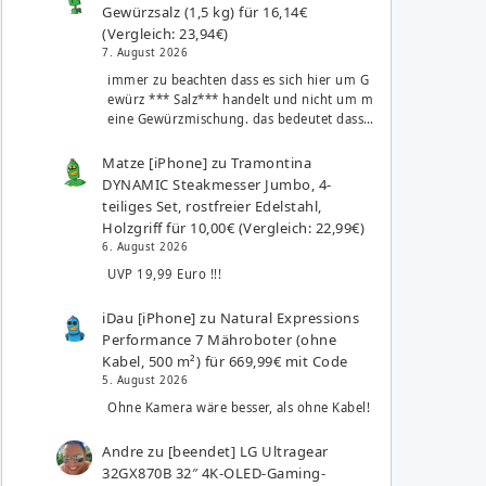
Gewürzsalz (1,5 kg) für 16,14€
(Vergleich: 23,94€)
7. August 2026
immer zu beachten dass es sich hier um G
ewürz *** Salz*** handelt und nicht um m
eine Gewürzmischung. das bedeutet dass…
Matze [iPhone]
zu
Tramontina
DYNAMIC Steakmesser Jumbo, 4-
teiliges Set, rostfreier Edelstahl,
Holzgriff für 10,00€ (Vergleich: 22,99€)
6. August 2026
UVP 19,99 Euro !!!
iDau [iPhone]
zu
Natural Expressions
Performance 7 Mähroboter (ohne
Kabel, 500 m²) für 669,99€ mit Code
5. August 2026
Ohne Kamera wäre besser, als ohne Kabel!
Andre
zu
[beendet] LG Ultragear
32GX870B 32″ 4K-OLED-Gaming-