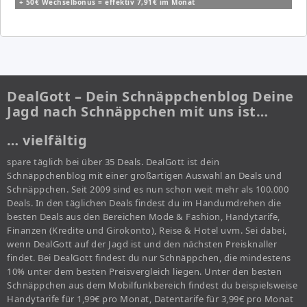
+ 50€ Wechselbonus = effektiv 7,91€ im Monat
DealGott – Dein Schnäppchenblog Deine
Jagd nach Schnäppchen mit uns ist…
… vielfältig
spare täglich bei über 35 Deals. DealGott ist dein
Schnäppchenblog mit einer großartigen Auswahl an Deals und
Schnäppchen. Seit 2009 sind es nun schon weit mehr als 100.000
Deals. In den täglichen Deals findest du im Handumdrehen die
besten Deals aus den Bereichen Mode & Fashion, Handytarife,
Finanzen (Kredite und Girokonto), Reise & Hotel uvm. Sei dabei,
wenn DealGott auf der Jagd ist und den nächsten Preisknaller
findet. Bei DealGott findest du nur Schnäppchen, die mindestens
10% unter dem besten Preisvergleich liegen. Unter den besten
Schnäppchen aus dem Mobilfunkbereich findest du beispielsweise
Handytarife für 1,99€ pro Monat, Datentarife für 3,99€ pro Monat