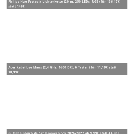
Philips Hue Festavia Lichterkette (20 m, 250 LEDs, RGB) für 136,17€
statt 149€
Acer kabellose Maus (2,4 GHz, 1600 DPI, 6 Tasten) für 11,19€ statt
18,99€
Gutscheinbuch.de Schlemmerblock 2026/2027 ab 9,99€ statt 44,90€