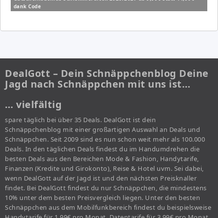
dank Code
DealGott – Dein Schnäppchenblog Deine
Jagd nach Schnäppchen mit uns ist…
… vielfältig
spare täglich bei über 35 Deals. DealGott ist dein
Schnäppchenblog mit einer großartigen Auswahl an Deals und
Schnäppchen. Seit 2009 sind es nun schon weit mehr als 100.000
Deals. In den täglichen Deals findest du im Handumdrehen die
besten Deals aus den Bereichen Mode & Fashion, Handytarife,
Finanzen (Kredite und Girokonto), Reise & Hotel uvm. Sei dabei,
wenn DealGott auf der Jagd ist und den nächsten Preisknaller
findet. Bei DealGott findest du nur Schnäppchen, die mindestens
10% unter dem besten Preisvergleich liegen. Unter den besten
Schnäppchen aus dem Mobilfunkbereich findest du beispielsweise
Handytarife für 1,99€ pro Monat, Datentarife für 3,99€ pro Monat