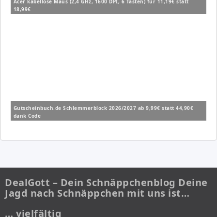
Acer kabellose Maus (2,4 GHz, 1600 DPI, 6 Tasten) für 11,19€ statt
18,99€
Gutscheinbuch.de Schlemmerblock 2026/2027 ab 9,99€ statt 44,90€
dank Code
DealGott – Dein Schnäppchenblog Deine
Jagd nach Schnäppchen mit uns ist…
… vielfältig