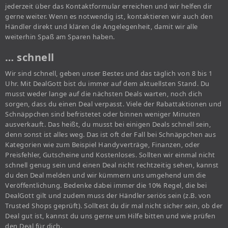
jederzeit über das Kontaktformular erreichen und wir helfen dir
gerne weiter. Wenn es notwendig ist, kontaktieren wir auch den
Händler direkt und klären die Angelegenheit, damit wir alle
weiterhin Spaß am Sparen haben.
… schnell
Wir sind schnell, geben unser Bestes und das täglich von 8 bis 1
Uhr. Mit DealGott bist du immer auf dem aktuellsten Stand. Du
musst weder lange auf die nächsten Deals warten, noch dich
sorgen, dass du einen Deal verpasst. Viele der Rabattaktionen und
Schnäppchen sind befristetet oder binnen weniger Minuten
ausverkauft. Das heißt, du musst bei einigen Deals schnell sein,
denn sonst ist alles weg. Das ist oft der Fall bei Schnäppchen aus
Kategorien wie zum Beispiel Handyverträge, Finanzen, oder
Preisfehler, Gutscheine und Kostenloses. Sollten wir einmal nicht
schnell genug sein und einen Deal nicht rechtzeitig sehen, kannst
du den Deal melden und wir kümmern uns umgehend um die
Veröffentlichung. Bedenke dabei immer die 10% Regel, die bei
DealGott gilt und zudem muss der Händler seriös sein (z.B. von
Trusted Shops geprüft). Solltest du dir mal nicht sicher sein, ob der
Deal gut ist, kannst du uns gerne um Hilfe bitten und wie prüfen
den Deal für dich.