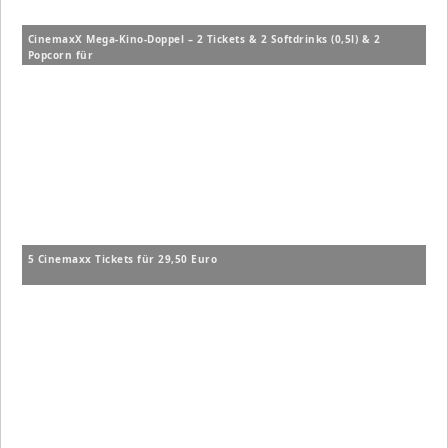
CinemaxX Mega-Kino-Doppel – 2 Tickets & 2 Softdrinks (0,5l) & 2
Popcorn für
5 Cinemaxx Tickets für 29,50 Euro