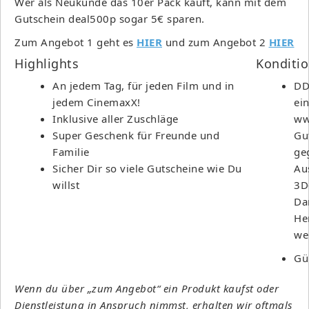
Wer als Neukunde das 10er Pack kauft, kann mit dem
Gutschein deal500p sogar 5€ sparen.
Zum Angebot 1 geht es
HIER
und zum Angebot 2
HIER
Highlights
Konditi
An jedem Tag, für jeden Film und in
DD
jedem CinemaxX!
ei
Inklusive aller Zuschläge
ww
Super Geschenk für Freunde und
Gu
Familie
ge
Sicher Dir so viele Gutscheine wie Du
Au
willst
3D-
Da
He
we
Gü
Wenn du über „zum Angebot“ ein Produkt kaufst oder
Dienstleistung in Anspruch nimmst, erhalten wir oftmals