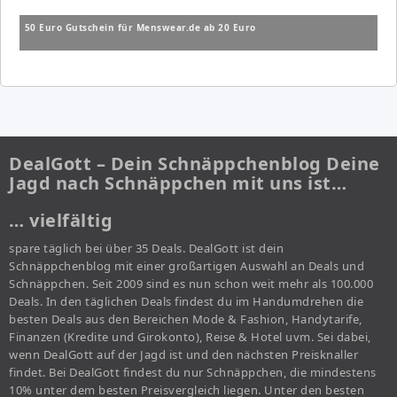
50 Euro Gutschein für Menswear.de ab 20 Euro
DealGott – Dein Schnäppchenblog Deine
Jagd nach Schnäppchen mit uns ist…
… vielfältig
spare täglich bei über 35 Deals. DealGott ist dein
Schnäppchenblog mit einer großartigen Auswahl an Deals und
Schnäppchen. Seit 2009 sind es nun schon weit mehr als 100.000
Deals. In den täglichen Deals findest du im Handumdrehen die
besten Deals aus den Bereichen Mode & Fashion, Handytarife,
Finanzen (Kredite und Girokonto), Reise & Hotel uvm. Sei dabei,
wenn DealGott auf der Jagd ist und den nächsten Preisknaller
findet. Bei DealGott findest du nur Schnäppchen, die mindestens
10% unter dem besten Preisvergleich liegen. Unter den besten