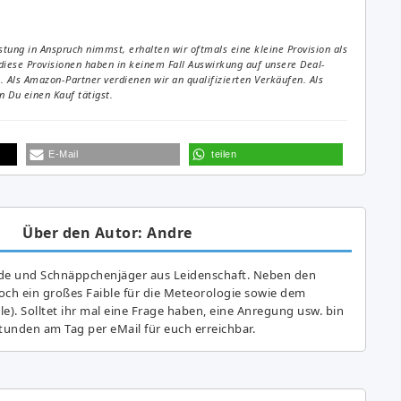
tung in Anspruch nimmst, erhalten wir oftmals eine kleine Provision als
diese Provisionen haben in keinem Fall Auswirkung auf unsere Deal-
Als Amazon-Partner verdienen wir an qualifizierten Verkäufen. Als
 Du einen Kauf tätigst.
E-Mail
teilen
Über den Autor: Andre
de und Schnäppchenjäger aus Leidenschaft. Neben den
ch ein großes Fai­ble für die Meteorologie sowie dem
e). Solltet ihr mal eine Frage haben, eine Anregung usw. bin
tunden am Tag per eMail für euch erreichbar.