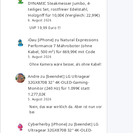
DYNAMIC Steakmesser Jumbo, 4-
teiliges Set, rostfreier Edelstahl,
Holzgriff für 10,00€ (Vergleich: 22,99€)
6. August 2026
UVP 19,99 Euro !!!
iDau [iPhone]
zu
Natural Expressions
Performance 7 Mähroboter (ohne
Kabel, 500 m²) für 669,99€ mit Code
5. August 2026
Ohne Kamera wäre besser, als ohne Kabel!
Andre
zu
[beendet] LG Ultragear
32GX870B 32″ 4K-OLED-Gaming-
Monitor (240 Hz) für 1.099€ statt
1.277,02€
5. August 2026
Nein, das war wirklich da. Aber ist nun vor
bei
Cyberherby [iPhone]
zu
[beendet] LG
Ultragear 32GX870B 32″ 4K-OLED-