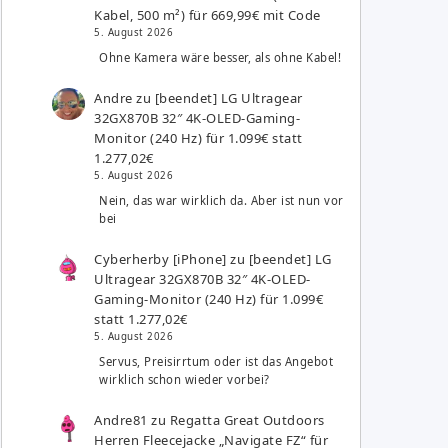
Kabel, 500 m²) für 669,99€ mit Code
5. August 2026
Ohne Kamera wäre besser, als ohne Kabel!
Andre
zu
[beendet] LG Ultragear
32GX870B 32″ 4K-OLED-Gaming-
Monitor (240 Hz) für 1.099€ statt
1.277,02€
5. August 2026
Nein, das war wirklich da. Aber ist nun vor
bei
Cyberherby [iPhone]
zu
[beendet] LG
Ultragear 32GX870B 32″ 4K-OLED-
Gaming-Monitor (240 Hz) für 1.099€
statt 1.277,02€
5. August 2026
Servus, Preisirrtum oder ist das Angebot
wirklich schon wieder vorbei?
Andre81
zu
Regatta Great Outdoors
Herren Fleecejacke „Navigate FZ“ für