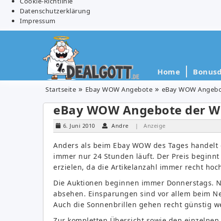
Cookie-Richtlinie
Datenschutzerklärung
Impressum
Home
Bonusd
Startseite
Ebay WOW Angebote
eBay WOW Angebo
eBay WOW Angebote der W
6. Juni 2010
Andre
| Anzeige
Anders als beim Ebay WOW des Tages handelt es
immer nur 24 Stunden läuft. Der Preis beginnt 
erzielen, da die Artikelanzahl immer recht hoch
Die Auktionen beginnen immer Donnerstags. N
absehen. Einsparungen sind vor allem beim Ne
Auch die Sonnenbrillen gehen recht günstig w
Zur kompletten Übersicht sowie den einzelnen 