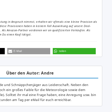
tung in Anspruch nimmst, erhalten wir oftmals eine kleine Provision als
diese Provisionen haben in keinem Fall Auswirkung auf unsere Deal-
Als Amazon-Partner verdienen wir an qualifizierten Verkäufen. Als
 Du einen Kauf tätigst.
E-Mail
teilen
Über den Autor: Andre
de und Schnäppchenjäger aus Leidenschaft. Neben den
ch ein großes Fai­ble für die Meteorologie sowie dem
e). Solltet ihr mal eine Frage haben, eine Anregung usw. bin
tunden am Tag per eMail für euch erreichbar.