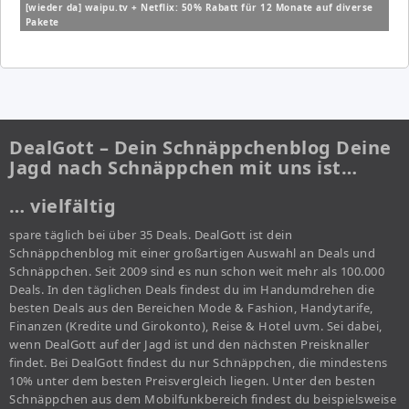
[wieder da] waipu.tv + Netflix: 50% Rabatt für 12 Monate auf diverse
Pakete
DealGott – Dein Schnäppchenblog Deine
Jagd nach Schnäppchen mit uns ist…
… vielfältig
spare täglich bei über 35 Deals. DealGott ist dein
Schnäppchenblog mit einer großartigen Auswahl an Deals und
Schnäppchen. Seit 2009 sind es nun schon weit mehr als 100.000
Deals. In den täglichen Deals findest du im Handumdrehen die
besten Deals aus den Bereichen Mode & Fashion, Handytarife,
Finanzen (Kredite und Girokonto), Reise & Hotel uvm. Sei dabei,
wenn DealGott auf der Jagd ist und den nächsten Preisknaller
findet. Bei DealGott findest du nur Schnäppchen, die mindestens
10% unter dem besten Preisvergleich liegen. Unter den besten
Schnäppchen aus dem Mobilfunkbereich findest du beispielsweise