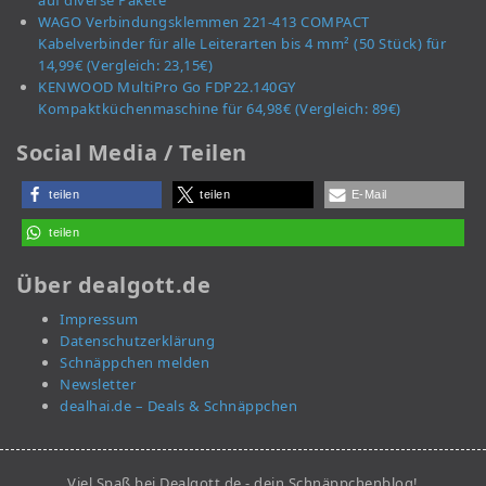
auf diverse Pakete
WAGO Verbindungsklemmen 221-413 COMPACT
Kabelverbinder für alle Leiterarten bis 4 mm² (50 Stück) für
14,99€ (Vergleich: 23,15€)
KENWOOD MultiPro Go FDP22.140GY
Kompaktküchenmaschine für 64,98€ (Vergleich: 89€)
Social Media / Teilen
teilen
teilen
E-Mail
teilen
Über dealgott.de
Impressum
Datenschutzerklärung
Schnäppchen melden
Newsletter
dealhai.de – Deals & Schnäppchen
Viel Spaß bei Dealgott.de - dein Schnäppchenblog!