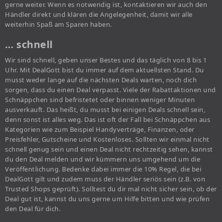
gerne weiter. Wenn es notwendig ist, kontaktieren wir auch den
Händler direkt und klären die Angelegenheit, damit wir alle
weiterhin Spaß am Sparen haben.
… schnell
Wir sind schnell, geben unser Bestes und das täglich von 8 bis 1
Uhr. Mit DealGott bist du immer auf dem aktuellsten Stand. Du
musst weder lange auf die nächsten Deals warten, noch dich
sorgen, dass du einen Deal verpasst. Viele der Rabattaktionen und
Schnäppchen sind befristetet oder binnen weniger Minuten
ausverkauft. Das heißt, du musst bei einigen Deals schnell sein,
denn sonst ist alles weg. Das ist oft der Fall bei Schnäppchen aus
Kategorien wie zum Beispiel Handyverträge, Finanzen, oder
Preisfehler, Gutscheine und Kostenloses. Sollten wir einmal nicht
schnell genug sein und einen Deal nicht rechtzeitig sehen, kannst
du den Deal melden und wir kümmern uns umgehend um die
Veröffentlichung. Bedenke dabei immer die 10% Regel, die bei
DealGott gilt und zudem muss der Händler seriös sein (z.B. von
Trusted Shops geprüft). Solltest du dir mal nicht sicher sein, ob der
Deal gut ist, kannst du uns gerne um Hilfe bitten und wie prüfen
den Deal für dich.