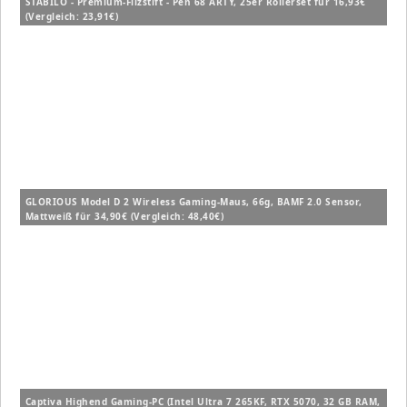
STABILO - Premium-Filzstift - Pen 68 ARTY, 25er Rollerset für 16,93€
(Vergleich: 23,91€)
GLORIOUS Model D 2 Wireless Gaming-Maus, 66g, BAMF 2.0 Sensor,
Mattweiß für 34,90€ (Vergleich: 48,40€)
Captiva Highend Gaming-PC (Intel Ultra 7 265KF, RTX 5070, 32 GB RAM,