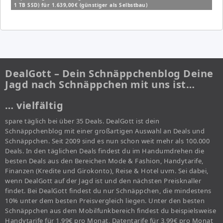
1 TB SSD) für 1.639,00€ (günstiger als Selbstbau)
DealGott – Dein Schnäppchenblog Deine
Jagd nach Schnäppchen mit uns ist…
… vielfältig
spare täglich bei über 35 Deals. DealGott ist dein
Schnäppchenblog mit einer großartigen Auswahl an Deals und
Schnäppchen. Seit 2009 sind es nun schon weit mehr als 100.000
Deals. In den täglichen Deals findest du im Handumdrehen die
besten Deals aus den Bereichen Mode & Fashion, Handytarife,
Finanzen (Kredite und Girokonto), Reise & Hotel uvm. Sei dabei,
wenn DealGott auf der Jagd ist und den nächsten Preisknaller
findet. Bei DealGott findest du nur Schnäppchen, die mindestens
10% unter dem besten Preisvergleich liegen. Unter den besten
Schnäppchen aus dem Mobilfunkbereich findest du beispielsweise
Handytarife für 1,99€ pro Monat, Datentarife für 3,99€ pro Monat