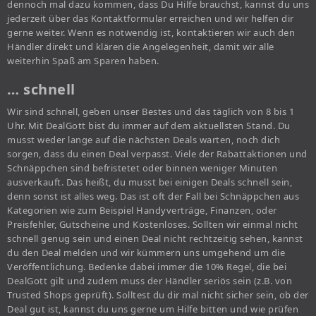
dennoch mal dazu kommen, dass Du Hilfe brauchst, kannst du uns
jederzeit über das Kontaktformular erreichen und wir helfen dir
gerne weiter. Wenn es notwendig ist, kontaktieren wir auch den
Händler direkt und klären die Angelegenheit, damit wir alle
weiterhin Spaß am Sparen haben.
… schnell
Wir sind schnell, geben unser Bestes und das täglich von 8 bis 1
Uhr. Mit DealGott bist du immer auf dem aktuellsten Stand. Du
musst weder lange auf die nächsten Deals warten, noch dich
sorgen, dass du einen Deal verpasst. Viele der Rabattaktionen und
Schnäppchen sind befristetet oder binnen weniger Minuten
ausverkauft. Das heißt, du musst bei einigen Deals schnell sein,
denn sonst ist alles weg. Das ist oft der Fall bei Schnäppchen aus
Kategorien wie zum Beispiel Handyverträge, Finanzen, oder
Preisfehler, Gutscheine und Kostenloses. Sollten wir einmal nicht
schnell genug sein und einen Deal nicht rechtzeitig sehen, kannst
du den Deal melden und wir kümmern uns umgehend um die
Veröffentlichung. Bedenke dabei immer die 10% Regel, die bei
DealGott gilt und zudem muss der Händler seriös sein (z.B. von
Trusted Shops geprüft). Solltest du dir mal nicht sicher sein, ob der
Deal gut ist, kannst du uns gerne um Hilfe bitten und wie prüfen