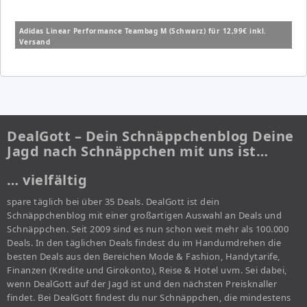
Adidas Linear Performance Teambag M (Schwarz) für 12,99€ inkl.
Versand
DealGott – Dein Schnäppchenblog Deine
Jagd nach Schnäppchen mit uns ist…
… vielfältig
spare täglich bei über 35 Deals. DealGott ist dein
Schnäppchenblog mit einer großartigen Auswahl an Deals und
Schnäppchen. Seit 2009 sind es nun schon weit mehr als 100.000
Deals. In den täglichen Deals findest du im Handumdrehen die
besten Deals aus den Bereichen Mode & Fashion, Handytarife,
Finanzen (Kredite und Girokonto), Reise & Hotel uvm. Sei dabei,
wenn DealGott auf der Jagd ist und den nächsten Preisknaller
findet. Bei DealGott findest du nur Schnäppchen, die mindestens