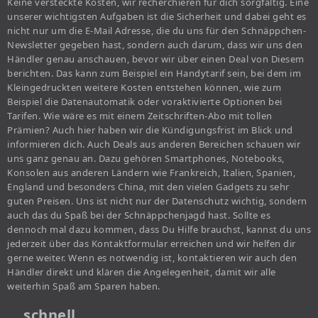
Keine versteckte Kosten, wir recherchieren für dich sorgfältig. Eine
unserer wichtigsten Aufgaben ist die Sicherheit und dabei geht es
nicht nur um die E-Mail Adresse, die du uns für den Schnäppchen-
Newsletter gegeben hast, sondern auch darum, dass wir uns den
Händler genau anschauen, bevor wir über einen Deal von Diesem
berichten. Das kann zum Beispiel ein Handytarif sein, bei dem im
Kleingedruckten weitere Kosten entstehen können, wie zum
Beispiel die Datenautomatik oder voraktivierte Optionen bei
Tarifen. Wie wäre es mit einem Zeitschriften-Abo mit tollen
Prämien? Auch hier haben wir die Kündigungsfrist im Blick und
informieren dich. Auch Deals aus anderen Bereichen schauen wir
uns ganz genau an. Dazu gehören Smartphones, Notebooks,
Konsolen aus anderen Ländern wie Frankreich, Italien, Spanien,
England und besonders China, mit den vielen Gadgets zu sehr
guten Preisen. Uns ist nicht nur der Datenschutz wichtig, sondern
auch das du Spaß bei der Schnäppchenjagd hast. Sollte es
dennoch mal dazu kommen, dass Du Hilfe brauchst, kannst du uns
jederzeit über das Kontaktformular erreichen und wir helfen dir
gerne weiter. Wenn es notwendig ist, kontaktieren wir auch den
Händler direkt und klären die Angelegenheit, damit wir alle
weiterhin Spaß am Sparen haben.
… schnell