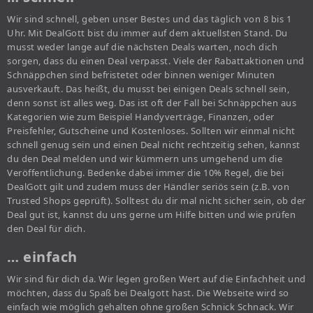
Wir sind schnell, geben unser Bestes und das täglich von 8 bis 1
Uhr. Mit DealGott bist du immer auf dem aktuellsten Stand. Du
musst weder lange auf die nächsten Deals warten, noch dich
sorgen, dass du einen Deal verpasst. Viele der Rabattaktionen und
Schnäppchen sind befristetet oder binnen weniger Minuten
ausverkauft. Das heißt, du musst bei einigen Deals schnell sein,
denn sonst ist alles weg. Das ist oft der Fall bei Schnäppchen aus
Kategorien wie zum Beispiel Handyverträge, Finanzen, oder
Preisfehler, Gutscheine und Kostenloses. Sollten wir einmal nicht
schnell genug sein und einen Deal nicht rechtzeitig sehen, kannst
du den Deal melden und wir kümmern uns umgehend um die
Veröffentlichung. Bedenke dabei immer die 10% Regel, die bei
DealGott gilt und zudem muss der Händler seriös sein (z.B. von
Trusted Shops geprüft). Solltest du dir mal nicht sicher sein, ob der
Deal gut ist, kannst du uns gerne um Hilfe bitten und wie prüfen
den Deal für dich.
… einfach
Wir sind für dich da. Wir legen großen Wert auf die Einfachheit und
möchten, dass du Spaß bei Dealgott hast. Die Webseite wird so
einfach wie möglich gehalten ohne großen Schnick Schnack. Wir