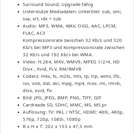
Surround Sound, Upgrade-fähig
Unterstütze Mediadaten: Untertitel: sub, smi,
ssa, srt, idx + sub
Audio: MP3, WMA, WAV, OGG, AAC, LPCM,
FLAC, AC3
Kompressionsrate zwischen 32 Kb/s und 320
Kb/s bei MP3 und Kompressionsrate zwischen
32 Kb/s und 192 Kb/s bei WMA.
Video: H.264, MKV, WMV9, MPEG 1/2/4, HD
Divx , Xvid, FLV, RM/RMVB
Codecs: mkv, ts, m2ts, mts, tp, trp, wmv, Ifo,
iso, vob, dat, avi, mpg, mp4, mov, rm, rmvb,
divx, xvid, flv
Bild: JPG, JPEG, BMP, PNG, TIFF, GIF
Cardreade SD, SDHC, MMC, MS, MS pr
Auflösung: TV: PAL / NTSC, HDMI: 480i, 480p,
576p, 720p, 1080i, 1080p
B x H x T: 202 x 153 x 47,5 mm