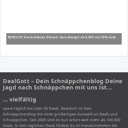
BEDELITE Kuscheldecke (Flanell, Karo-Design) ab 6,99€ mit 50%-Code
DealGott – Dein Schnäppchenblog Deine
Jagd nach Schnäppchen mit uns ist…
… vielfältig
spare täglich bei über 35 Deals. DealGott ist dein
Schnäppchenblog mit einer großartigen Auswahl an Deals und
Schnäppchen. Seit 2009 sind es nun schon weit mehr als 100.000
Deals. In den täglichen Deals findest du im Handumdrehen die