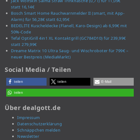
Jack Wolfskin Saima Straw Trinkflasche (0,7 l) für 11,09€
statt 16,14€
Bosch Smart Home Rauchwarnmelder II (smart, mit App-
Alarm) für 56,28€ statt 62,95€
BEDELITE Kuscheldecke (Flanell, Karo-Design) ab 6,99€ mit
50%-Code
Tefal OptiGrill 4in1 XL Kontaktgrill (GC784D10) für 239,99€
statt 279,99€
Dreame Matrix 10 Ultra Saug- und Wischroboter für 799€ –
neuer Bestpreis (MediaMarkt)
Social Media / Teilen
teilen
teilen
E-Mail
teilen
Über dealgott.de
Impressum
Datenschutzerklärung
Schnäppchen melden
Newsletter